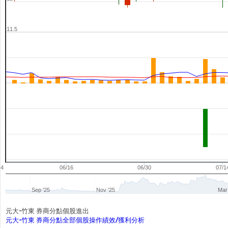
11.5
04
06/16
06/30
07/1
Sep '25
Nov '25
Mar
元大-竹東 券商分點個股進出
元大-竹東 券商分點全部個股操作績效/獲利分析