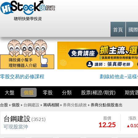
聰明快樂學投資
首頁
國
零股交易的必修課程
劃線給他走~這樣
大盤
個股
零股
分類
股票(權證/期貨)
期貨
台股 » 個股 »
台鋼建設
» 籌碼相關 »
券商分點績效
»
券商分點個股進出
台鋼建設
股價
漲跌
(3521)
12.25
▲0.1
可現股當沖