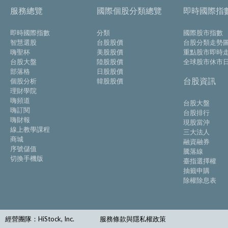
服務總覽
國際個股分類總覽
即時國際指
即時國際指數
分類
國際股市指數
智慧選股
台股股價
台股分類走勢
嗨聖杯
美股股價
重點股市即時
台股大盤
陸股股價
全球股市休市
部落格
日股股價
台股資訊
個股分析
韓股股價
理財學院
嗨頻道
台股大盤
嗨訂閱
台股排行
嗨財報
現股當沖
線上教學課程
三大法人
商城
融資融券
序號儲值
騰落線
切換手機版
臺指選擇權
抽籤申購
除權除息表
經營團隊：HiStock, Inc.
服務條款與隱私權政策