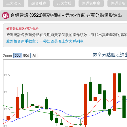
三大法人
融資融券
八大官股
籌碼集中度
籌碼分析
台鋼建設 (3521)籌碼相關－元大-竹東 券商分點個股進出
券商分點績效/獲利分析
透過統計各券商分點在長期買賣某個股的操作績效，來找出真正獲利的贏
股票投資新手教室：
一秒知道是否上對大戶列車
券商分點個股進
60d
90d
All
Zoom
13.5
13
12.5
12