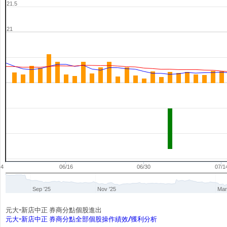
21.5
21
04
06/16
06/30
07/1
Sep '25
Nov '25
Mar
元大-新店中正 券商分點個股進出
元大-新店中正 券商分點全部個股操作績效/獲利分析