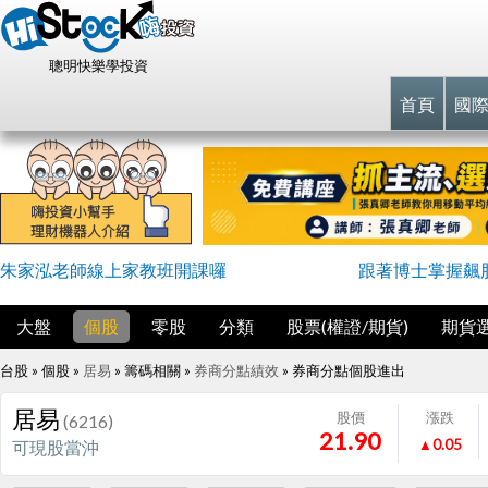
聰明快樂學投資
首頁
國
朱家泓老師線上家教班開課囉
跟著博士掌握飆
大盤
個股
零股
分類
股票(權證/期貨)
期貨
台股 » 個股 »
居易
» 籌碼相關 »
券商分點績效
»
券商分點個股進出
居易
股價
漲跌
(6216)
21.90
▲0.05
可現股當沖