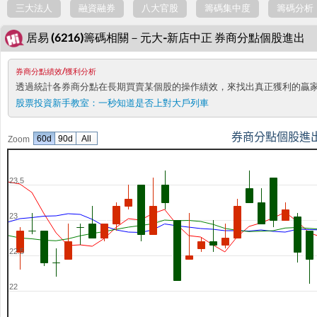
三大法人
融資融券
八大官股
籌碼集中度
籌碼分析
居易 (6216)籌碼相關－元大-新店中正 券商分點個股進出
券商分點績效/獲利分析
透過統計各券商分點在長期買賣某個股的操作績效，來找出真正獲利的贏
股票投資新手教室：
一秒知道是否上對大戶列車
券商分點個股進
60d
90d
All
Zoom
23.5
23
22.5
22