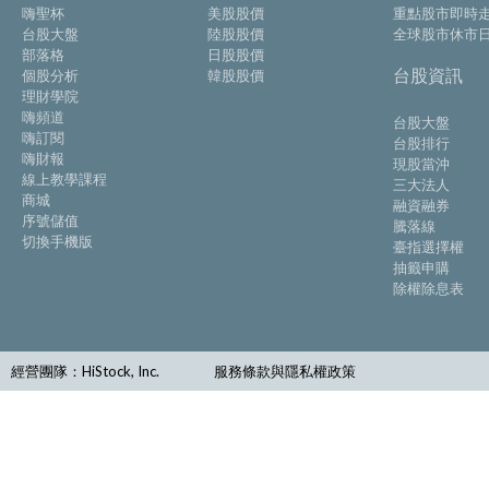
嗨聖杯
美股股價
重點股市即時
台股大盤
陸股股價
全球股市休市
部落格
日股股價
台股資訊
個股分析
韓股股價
理財學院
嗨頻道
台股大盤
嗨訂閱
台股排行
嗨財報
現股當沖
線上教學課程
三大法人
商城
融資融券
序號儲值
騰落線
切換手機版
臺指選擇權
抽籤申購
除權除息表
經營團隊：HiStock, Inc.
服務條款與隱私權政策