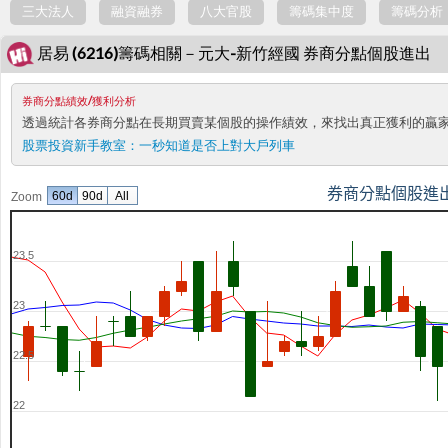
三大法人
融資融券
八大官股
籌碼集中度
籌碼分析
居易 (6216)籌碼相關－元大-新竹經國 券商分點個股進出
券商分點績效/獲利分析
透過統計各券商分點在長期買賣某個股的操作績效，來找出真正獲利的贏
股票投資新手教室：
一秒知道是否上對大戶列車
券商分點個股進
60d
90d
All
Zoom
23.5
23
22.5
22