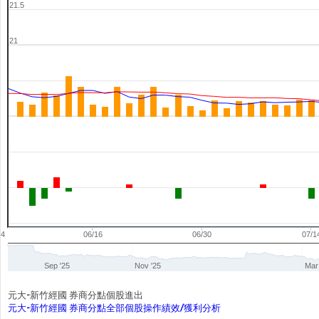
21.5
21
04
06/16
06/30
07/1
Sep '25
Nov '25
Mar
元大-新竹經國 券商分點個股進出
元大-新竹經國 券商分點全部個股操作績效/獲利分析