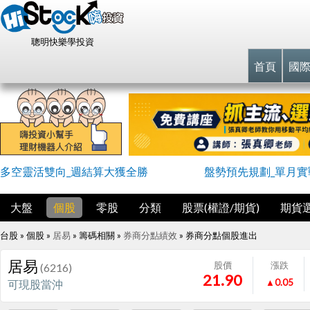
聰明快樂學投資
首頁
國
多空靈活雙向_週結算大獲全勝
盤勢預先規劃_單月實戰
大盤
個股
零股
分類
股票(權證/期貨)
期貨
台股 » 個股 »
居易
» 籌碼相關 »
券商分點績效
»
券商分點個股進出
居易
股價
漲跌
(6216)
21.90
▲0.05
可現股當沖