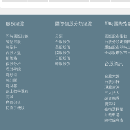
服務總覽
國際個股分類總覽
即時國際指
即時國際指數
分類
國際股市指數
智慧選股
台股股價
台股分類走勢
嗨聖杯
美股股價
重點股市即時
台股大盤
陸股股價
全球股市休市
部落格
日股股價
台股資訊
個股分析
韓股股價
理財學院
嗨頻道
台股大盤
嗨訂閱
台股排行
嗨財報
現股當沖
線上教學課程
三大法人
商城
融資融券
序號儲值
騰落線
切換手機版
臺指選擇權
抽籤申購
除權除息表