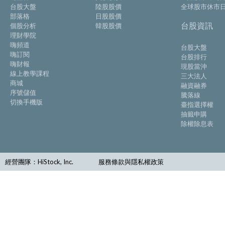
台股大盤
陸股股價
全球股市休市
部落格
日股股價
台股資訊
個股分析
韓股股價
理財學院
嗨頻道
台股大盤
嗨訂閱
台股排行
嗨財報
現股當沖
線上教學課程
三大法人
商城
融資融券
序號儲值
騰落線
切換手機版
臺指選擇權
抽籤申購
除權除息表
經營團隊：HiStock, Inc.
服務條款與隱私權政策