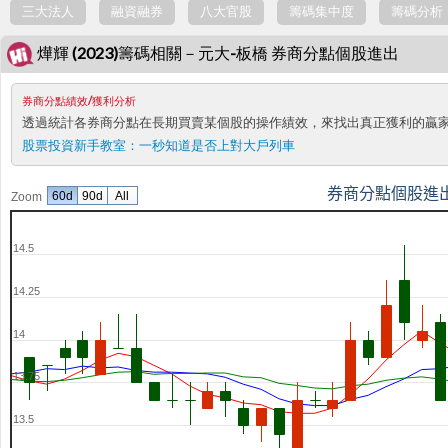
三大法人
融資融券
八大官股
籌碼集中度
籌碼分析
燁輝 (2023)籌碼相關－元大-板橋 券商分點個股進出
券商分點績效/獲利分析
透過統計各券商分點在長期買賣某個股的操作績效，來找出真正獲利的贏
股票投資新手教室：
一秒知道是否上對大戶列車
券商分點個股進
60d
90d
All
Zoom
14.5
14.25
14
13.75
13.5