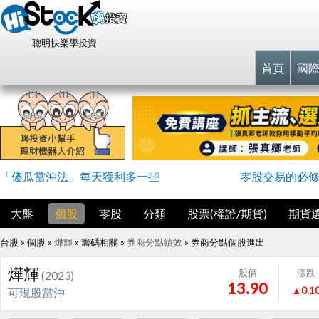
聰明快樂學投資
首頁
國
「傻瓜當沖法」每天獲利多一些
零股交易的必
大盤
個股
零股
分類
股票(權證/期貨)
期貨
台股 » 個股 »
燁輝
» 籌碼相關 »
券商分點績效
»
券商分點個股進出
燁輝
股價
漲跌
(2023)
13.90
▲0.1
可現股當沖