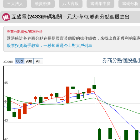
三大法人
融資融券
八大官股
籌碼集中度
籌碼分析
互盛電 (2433)籌碼相關－元大-草屯 券商分點個股進出
券商分點績效/獲利分析
透過統計各券商分點在長期買賣某個股的操作績效，來找出真正獲利的贏
股票投資新手教室：
一秒知道是否上對大戶列車
券商分點個股進
60d
90d
All
Zoom
45
44
43
42