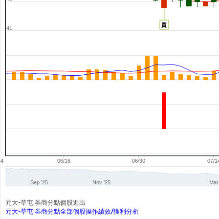
買
41
04
06/16
06/30
07/1
Sep '25
Nov '25
Mar
元大-草屯 券商分點個股進出
元大-草屯 券商分點全部個股操作績效/獲利分析