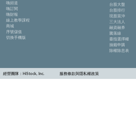
嗨頻道
台股大盤
嗨訂閱
台股排行
嗨財報
現股當沖
線上教學課程
三大法人
商城
融資融券
序號儲值
騰落線
切換手機版
臺指選擇權
抽籤申購
除權除息表
經營團隊：HiStock, Inc.
服務條款與隱私權政策