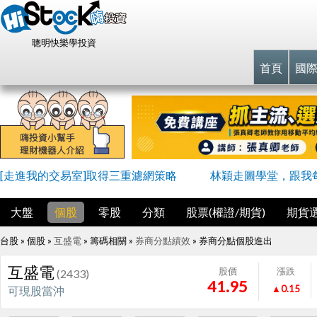
聰明快樂學投資
首頁
國
[走進我的交易室]取得三重濾網策略
林穎走圖學堂，跟我
大盤
個股
零股
分類
股票(權證/期貨)
期貨
台股 » 個股 »
互盛電
» 籌碼相關 »
券商分點績效
»
券商分點個股進出
互盛電
股價
漲跌
(2433)
41.95
▲0.15
可現股當沖