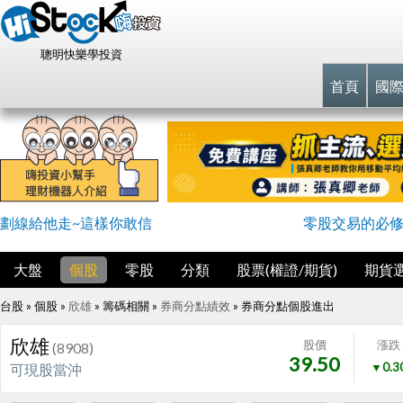
聰明快樂學投資
首頁
國
劃線給他走~這樣你敢信
零股交易的必
大盤
個股
零股
分類
股票(權證/期貨)
期貨
台股 » 個股 »
欣雄
» 籌碼相關 »
券商分點績效
»
券商分點個股進出
欣雄
股價
漲跌
(8908)
39.50
▼0.3
可現股當沖