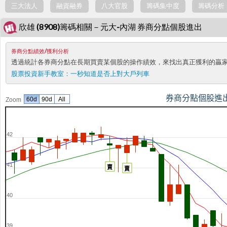
三大法人
融資融券
八大官股
籌碼集中度
籌碼分析
欣雄 (8908)籌碼相關－元大-內湖 券商分點個股進出
券商分點績效/獲利分析
透過統計各券商分點在長期買賣某個股的操作績效，來找出真正獲利的贏
股票投資新手教室：
一秒知道是否上對大戶列車
券商分點個股進
60d
90d
All
Zoom
42
41
賣
賣
40
39