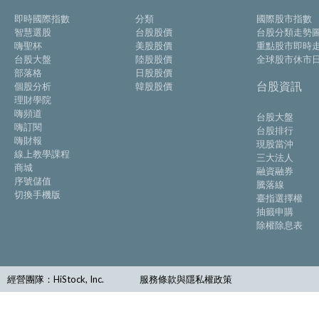
即時國際指數
分類
國際股市指數
智慧選股
台股股價
台股分類走勢
嗨聖杯
美股股價
重點股市即時
台股大盤
陸股股價
全球股市休市
部落格
日股股價
台股資訊
個股分析
韓股股價
理財學院
嗨頻道
台股大盤
嗨訂閱
台股排行
嗨財報
現股當沖
線上教學課程
三大法人
商城
融資融券
序號儲值
騰落線
切換手機版
臺指選擇權
抽籤申購
除權除息表
經營團隊：HiStock, Inc.
服務條款與隱私權政策