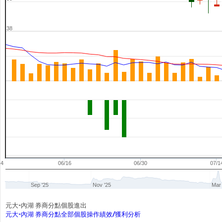
38
04
06/16
06/30
07/1
Sep '25
Nov '25
Mar 
元大-內湖 券商分點個股進出
元大-內湖 券商分點全部個股操作績效/獲利分析