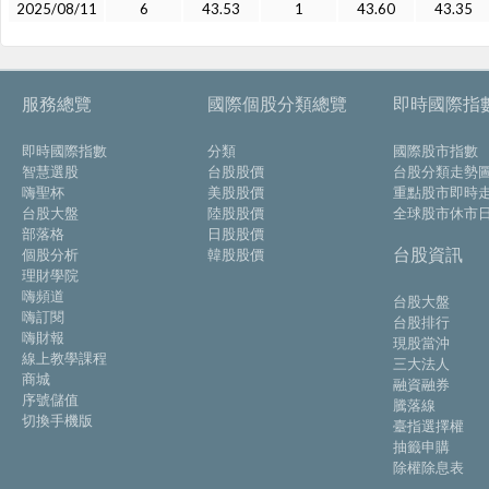
2025/08/11
6
43.53
1
43.60
43.35
服務總覽
國際個股分類總覽
即時國際指
即時國際指數
分類
國際股市指數
智慧選股
台股股價
台股分類走勢
嗨聖杯
美股股價
重點股市即時
台股大盤
陸股股價
全球股市休市
部落格
日股股價
台股資訊
個股分析
韓股股價
理財學院
嗨頻道
台股大盤
嗨訂閱
台股排行
嗨財報
現股當沖
線上教學課程
三大法人
商城
融資融券
序號儲值
騰落線
切換手機版
臺指選擇權
抽籤申購
除權除息表