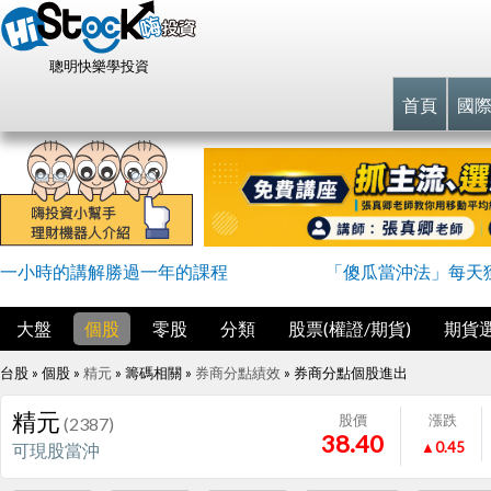
聰明快樂學投資
首頁
國
一小時的講解勝過一年的課程
「傻瓜當沖法」每天
大盤
個股
零股
分類
股票(權證/期貨)
期貨
台股 » 個股 »
精元
» 籌碼相關 »
券商分點績效
»
券商分點個股進出
精元
股價
漲跌
(2387)
38.40
▲0.45
可現股當沖