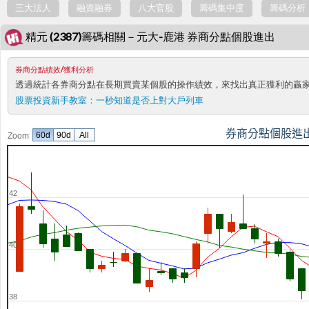
三大法人
融資融券
八大官股
籌碼集中度
籌碼分析
精元 (2387)籌碼相關－元大-鹿港 券商分點個股進出
券商分點績效/獲利分析
透過統計各券商分點在長期買賣某個股的操作績效，來找出真正獲利的贏
股票投資新手教室：
一秒知道是否上對大戶列車
券商分點個股進
60d
90d
All
Zoom
42
40
38