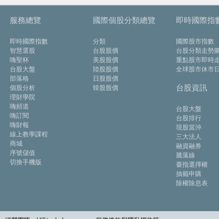
服務總覽
國際個股分類總覽
即時國際指
即時國際指數
分類
國際股市指數
智慧選股
台股股價
台股分類走勢
嗨聖杯
美股股價
重點股市即時
台股大盤
陸股股價
全球股市休市
部落格
日股股價
台股資訊
個股分析
韓股股價
理財學院
嗨頻道
台股大盤
嗨訂閱
台股排行
嗨財報
現股當沖
線上教學課程
三大法人
商城
融資融券
序號儲值
騰落線
切換手機版
臺指選擇權
抽籤申購
除權除息表