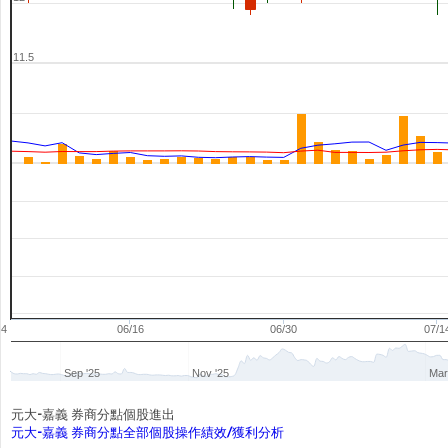
11.5
04
06/16
06/30
07/1
Sep '25
Nov '25
Mar
元大-嘉義 券商分點個股進出
元大-嘉義 券商分點全部個股操作績效/獲利分析