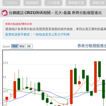
三大法人
融資融券
八大官股
籌碼集中度
籌碼分析
台鋼建設 (3521)籌碼相關－元大-嘉義 券商分點個股進出
券商分點績效/獲利分析
透過統計各券商分點在長期買賣某個股的操作績效，來找出真正獲利的贏
股票投資新手教室：
一秒知道是否上對大戶列車
券商分點個股進
60d
90d
All
Zoom
13.5
13
12.5
12