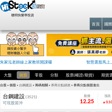
聰明快樂學投資
首頁
國
朱家泓老師線上家教班開課囉
智慧選股馬上
大盤
個股
零股
分類
股票(權證/期貨)
期貨
台股 » 個股 »
台鋼建設
» 籌碼相關 »
券商分點績效
»
券商分點個股進出
台鋼建設
股價
漲跌
(3521)
12.25
▲0.1
可現股當沖