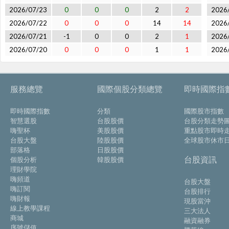
2026/07/23
0
0
0
2
2
2026
2026/07/22
0
0
0
14
14
2026
2026/07/21
-1
0
0
2
1
2026
2026/07/20
0
0
0
1
1
2026
服務總覽
國際個股分類總覽
即時國際指
即時國際指數
分類
國際股市指數
智慧選股
台股股價
台股分類走勢
嗨聖杯
美股股價
重點股市即時
台股大盤
陸股股價
全球股市休市
部落格
日股股價
台股資訊
個股分析
韓股股價
理財學院
嗨頻道
台股大盤
嗨訂閱
台股排行
嗨財報
現股當沖
線上教學課程
三大法人
商城
融資融券
序號儲值