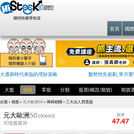
聰明快樂學投資
首頁
國
大通膨時代來臨的理財策略
盤勢預先規劃_單月實戰
大盤
個股
零股
分類
股票(權證/期貨)
期貨
台股 » 個股 »
元大歐洲50
» 籌碼相關 »
三大法人買賣超
元大歐洲50
股價
(00660)
47.47
可現股當沖