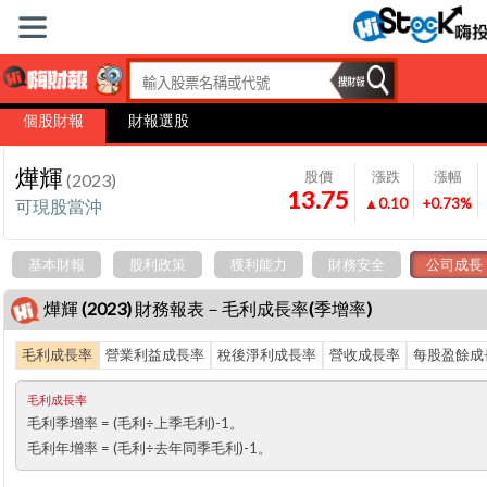
個股財報
財報選股
燁輝
股價
漲跌
漲幅
(2023)
13.75
▲0.10
+0.73%
可現股當沖
基本財報
股利政策
獲利能力
財務安全
公司成長
燁輝 (2023) 財務報表－毛利成長率(季增率)
毛利成長率
營業利益成長率
稅後淨利成長率
營收成長率
每股盈餘成
毛利成長率
毛利季增率
= (毛利÷上季毛利)-1。
毛利年增率
= (毛利÷去年同季毛利)-1。