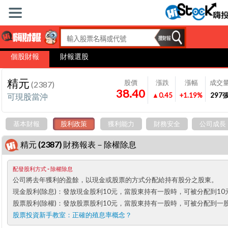
個股財報
財報選股
精元
股價
漲跌
漲幅
成交
(2387)
38.40
▲0.45
+1.19%
297
可現股當沖
基本財報
股利政策
獲利能力
財務安全
公司成長
精元 (2387) 財務報表－除權除息
配發股利方式 - 除權除息
公司將去年獲利的盈餘，以現金或股票的方式分配給持有股分之股東。
現金股利(除息)：發放現金股利10元，當股東持有一股時，可被分配到10
股票股利(除權)：發放股票股利10元，當股東持有一股時，可被分配到一
股票投資新手教室：
正確的殖息率概念？