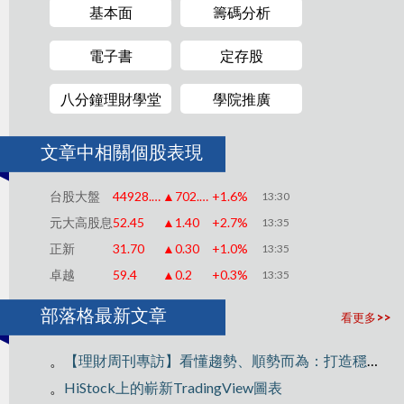
基本面
籌碼分析
電子書
定存股
八分鐘理財學堂
學院推廣
文章中相關個股表現
台股大盤
44928.76
▲702.85
+1.6%
13:30
元大高股息
52.45
▲1.40
+2.7%
13:35
正新
31.70
▲0.30
+1.0%
13:35
卓越
59.4
▲0.2
+0.3%
13:35
部落格最新文章
看更多>>
。
【理財周刊專訪】看懂趨勢、順勢而為：打造穩定獲利的交易思維
。
HiStock上的嶄新TradingView圖表