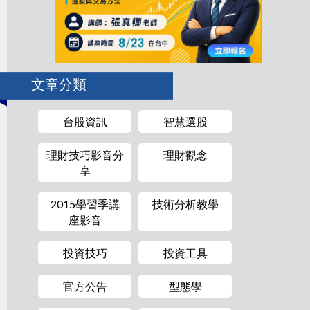
文章分類
台股資訊
智慧選股
理財技巧影音分
理財觀念
享
2015學習季講
技術分析教學
座影音
投資技巧
投資工具
官方公告
型態學