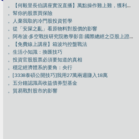
。【何毅里長伯講座實況直播】萬點操作難上難，獲利驗收好技巧
。幫你的股票買保險
。人棄我取的冷門股投資哲學
。從「安屎之亂」看原物料對股價的影響
。阿布波·多空戰技研究院教學影音:國際總經之亞股上證分析
。【免費線上講座】箱波均控盤戰法
。生活小知識：換匯技巧
。投資官股股票必須要知道的真相
。穩定經濟體系的要角：央行
。[3338泰碩公開技巧]我用27萬兩週賺入18萬
。五分鐘認識高收益債券型基金
。貿易戰對股市的影響