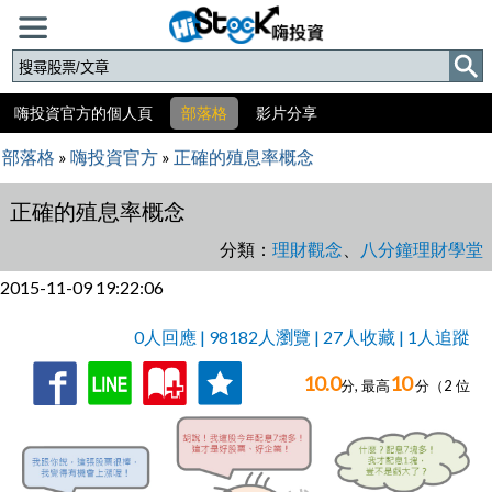
嗨投資官方的個人頁
部落格
影片分享
部落格
»
嗨投資官方
»
正確的殖息率概念
正確的殖息率概念
分類：
理財觀念
、
八分鐘理財學堂
2015-11-09 19:22:06
0人回應 | 98182人瀏覽 | 27人收藏 | 1人追蹤
10.0
10
收
追
0人回應,
分, 最高
分（
2
位
藏
蹤
評分）