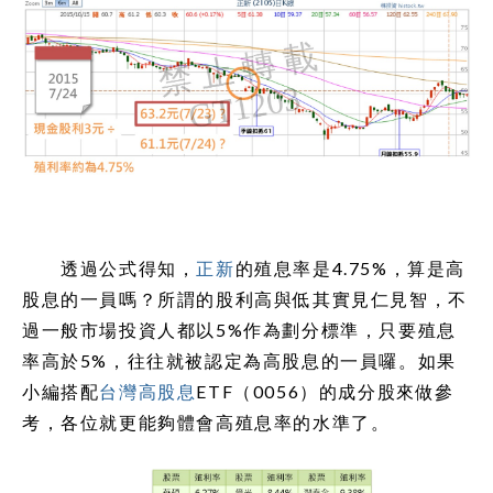
透過公式得知，
正新
的殖息率是4.75%，算是高
股息的一員嗎？所謂的股利高與低其實見仁見智，不
過一般市場投資人都以5%作為劃分標準，只要殖息
率高於5%，往往就被認定為高股息的一員囉。如果
小編搭配
台灣高股息
ETF（0056）的成分股來做參
考，各位就更能夠體會高殖息率的水準了。