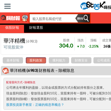
個股財報
財報選股
華洋精機
股價
漲跌
漲幅
成交
(6983)
304.0
▼7.0
-2.25%
26
張
可現股當沖
基本財報
股利政策
獲利能力
財務安全
公司成長
華洋精機 (6983) 財務報表－除權除息
配發股利方式 - 除權除息
公司將去年獲利的盈餘，以現金或股票的方式分配給持有股分之股東。
現金股利(除息)：發放現金股利10元，當股東持有一股時，可被分配到10
股票股利(除權)：發放股票股利10元，當股東持有一股時，可被分配到一
股票投資新手教室：
正確的殖息率概念？