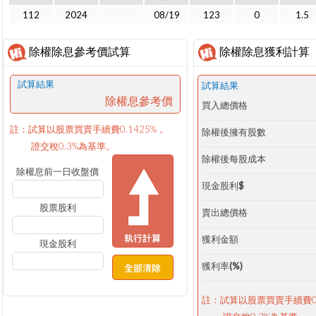
112
2024
08/19
123
0
1.5
除權除息參考價試算
除權除息獲利計算
試算結果
試算結果
除權息參考價
買入總價格
註：試算以股票買賣手續費0.1425%，
除權後擁有股數
證交稅0.3%為基準。
除權後每股成本
除權息前一日收盤價
現金股利$
股票股利
賣出總價格
獲利金額
現金股利
獲利率(%)
註：試算以股票買賣手續費0.