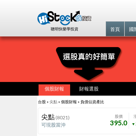
首頁
國
聰明快樂學投資
個股財報
財報選股
台股 »
尖點
» 個股財報 »
負債佔資產比
尖點
股價
(8021)
395.0
▼
可現股當沖