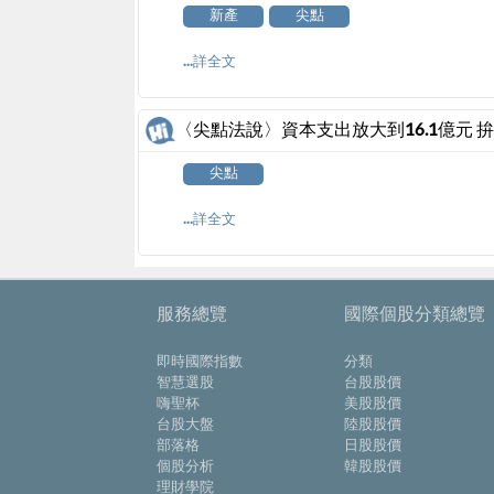
新產
尖點
...詳全文
〈尖點法說〉資本支出放大到16.1億元 
尖點
...詳全文
服務總覽
國際個股分類總覽
即時國際指數
分類
智慧選股
台股股價
嗨聖杯
美股股價
台股大盤
陸股股價
部落格
日股股價
個股分析
韓股股價
理財學院