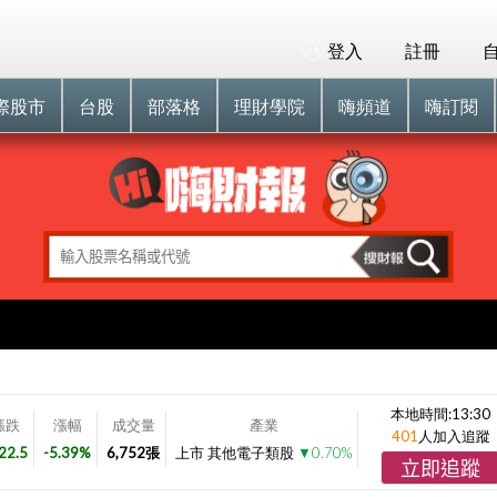
登入
註冊
際股市
台股
部落格
理財學院
嗨頻道
嗨訂閱
本地時間:
13:30
漲跌
漲幅
成交量
產業
401
人加入追蹤
22.5
-5.39%
6,752
張
上市 其他電子類股
▼0.70%
立即追蹤