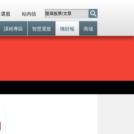
自選股
站內信
課程專區
智慧選股
嗨財報
商城