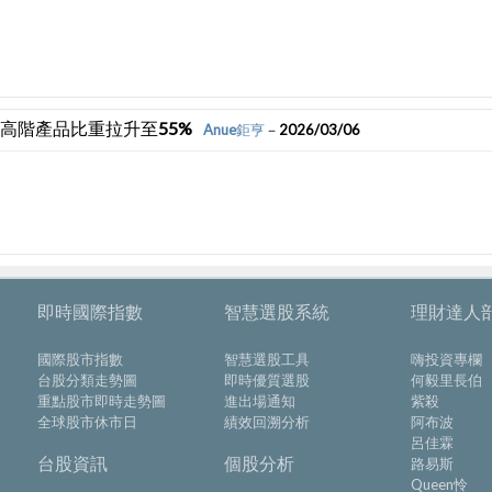
拚高階產品比重拉升至55%
Anue鉅亨
－2026/03/06
即時國際指數
智慧選股系統
理財達人
國際股市指數
智慧選股工具
嗨投資專欄
台股分類走勢圖
即時優質選股
何毅里長伯
重點股市即時走勢圖
進出場通知
紫殺
全球股市休市日
績效回溯分析
阿布波
呂佳霖
台股資訊
個股分析
路易斯
Queen怜