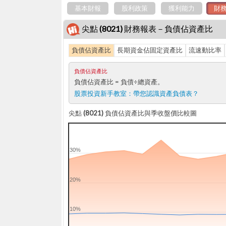
基本財報
股利政策
獲利能力
財
尖點 (8021) 財務報表－負債佔資產比
負債佔資產比
長期資金佔固定資產比
流速動比率
負債佔資產比
負債佔資產比
= 負債÷總資產。
股票投資新手教室：
帶您認識資產負債表？
尖點 (8021) 負債佔資產比與季收盤價比較圖
30%
20%
10%