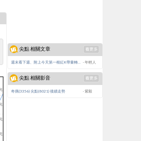
尖點 相關文章
週末看下週、附上今天第一根紅K帶量轉強股票。
- 年輕人
尖點 相關影音
0元
奇偶(3356) 尖點(8021) 後續走勢
- 紫殺
0元
0元
元