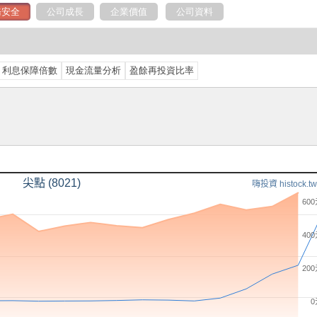
務安全
公司成長
企業價值
公司資料
利息保障倍數
現金流量分析
盈餘再投資比率
尖點 (8021)
嗨投資 histock.tw
60
40
20
0