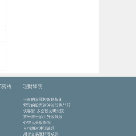
部落格
理財學院
何毅的實戰控盤轉折術
紫殺的股票當沖波段戰鬥營
俠客盟-多空戰技研究院
茶米博士的主升段飆股
心智元美股學院
台指期當沖訓練營
期貨交易邏輯養成課