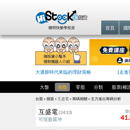
首頁
國
聰明快樂學投資
大通膨時代來臨的理財策略
[走
大盤
個股
零股
分類
股票(權證
台股 » 個股 »
互盛電
» 籌碼相關 »
主力進出籌碼分析
互盛電
股
(2433)
41
可現股當沖