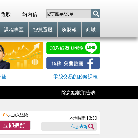
自選股
站內信
課程專區
智慧選股
嗨財報
商城
一些
零股交易的必修課程
除息點數預告表
186
人加入追蹤
本地時間:
13:30
立即追蹤