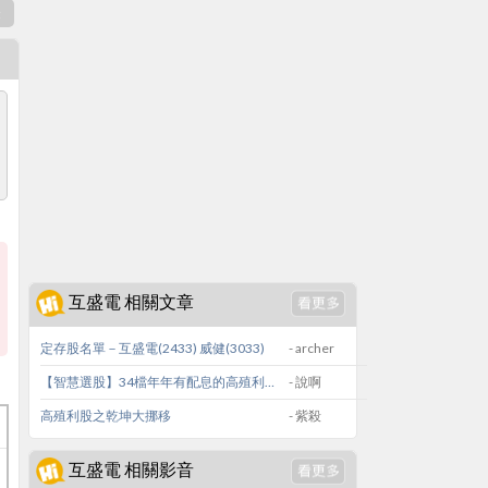
表
互盛電 相關文章
定存股名單－互盛電(2433) 威健(3033)
- archer
【智慧選股】34檔年年有配息的高殖利率股票
- 說啊
高殖利股之乾坤大挪移
- 紫殺
互盛電 相關影音