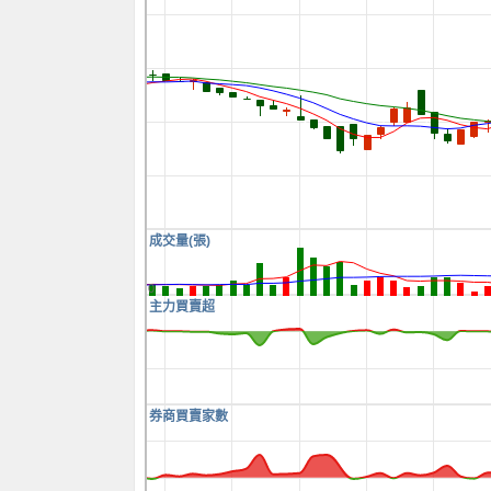
成交量(張)
0
主力買賣超
券商買賣家數