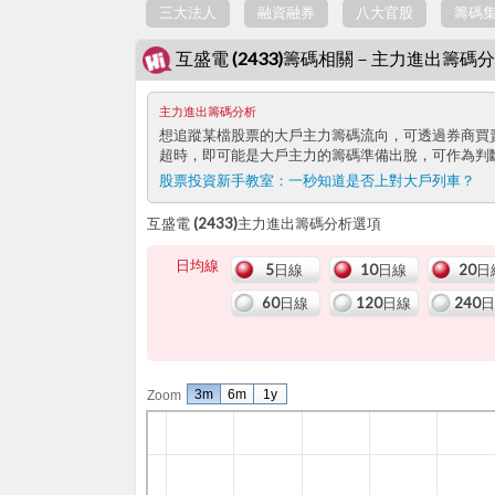
三大法人
融資融券
八大官股
籌碼
互盛電 (2433)籌碼相關－主力進出籌碼
主力進出籌碼分析
想追蹤某檔股票的大戶主力籌碼流向，可透過券商買
超時，即可能是大戶主力的籌碼準備出脫，可作為判
股票投資新手教室：
一秒知道是否上對大戶列車？
互盛電 (2433)主力進出籌碼分析選項
日均線
5日線
10日線
20日
60日線
120日線
240
3m
6m
1y
Zoom