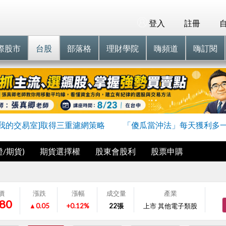
登入
註冊
際股市
台股
部落格
理財學院
嗨頻道
嗨訂閱
進我的交易室]取得三重濾網策略
「傻瓜當沖法」每天獲利多
/期貨)
期貨選擇權
股東會股利
股票申購
價
漲跌
漲幅
成交量
產業
.80
▲0.05
+0.12%
22
張
上市 其他電子類股