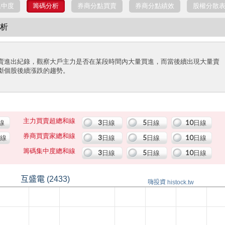
集中度
籌碼分析
券商分點買賣
券商分點績效
股權分散
分析
賣進出紀錄，觀察大戶主力是否在某段時間內大量買進，而當後續出現大量賣
斷個股後續漲跌的趨勢。
主力買賣超總和線
線
3日線
5日線
10日線
券商買賣家總和線
日線
3日線
5日線
10日線
籌碼集中度總和線
3日線
5日線
10日線
互盛電 (2433)
嗨投資 histock.tw