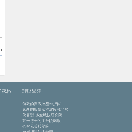
部落格
理財學院
何毅的實戰控盤轉折術
紫殺的股票當沖波段戰鬥營
俠客盟-多空戰技研究院
茶米博士的主升段飆股
心智元美股學院
台指期當沖訓練營