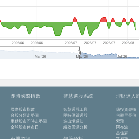
2026/06
2026/06
2026/07
2026/07
2026/07
2026/08
Mar '26
May '26
Jul '26
即時國際指數
智慧選股系統
理財達人
國際股市指數
智慧選股工具
嗨投資專欄
台股分類走勢圖
即時優質選股
何毅里長伯
重點股市即時走勢圖
進出場通知
紫殺
全球股市休市日
績效回溯分析
阿布波
呂佳霖
台股資訊
個股分析
路易斯