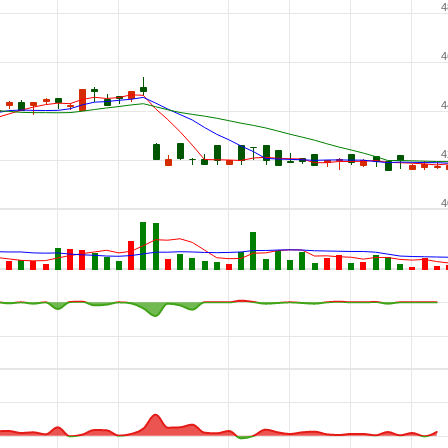
4
4
4
4
4