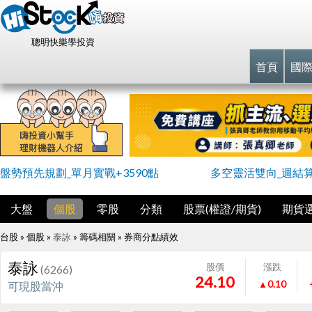
聰明快樂學投資
首頁
國
盤勢預先規劃_單月實戰+3590點
多空靈活雙向_週結
大盤
個股
零股
分類
股票(權證/期貨)
期貨
台股 » 個股 »
泰詠
» 籌碼相關 »
券商分點績效
泰詠
股價
漲跌
(6266)
24.10
▲0.10
可現股當沖