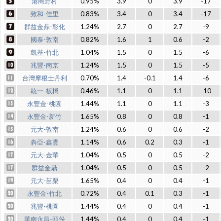
港商野村
0.95%
3.9
0
3.9
-17
致和-佳里
0.83%
3.4
0
3.4
-17
群益金鼎-彰化
1.24%
2.7
0
2.7
-9
國泰-敦南
0.82%
1.6
1
0.6
-2
凱基-竹北
1.04%
1.5
0
1.5
-6
兆豐-南京
1.24%
1.5
0
1.5
-5
台灣摩根士丹利
0.70%
1.4
-0.1
1.4
-6
統一-板橋
0.46%
1.1
0
1.1
-10
永豐金-桃園
1.44%
1.1
0
1.1
-3
永豐金-新竹
1.65%
0.8
0
0.8
-1
元大-敦南
1.24%
0.6
0
0.6
-2
犇亞-鑫豐
1.14%
0.6
0.2
0.3
-1
元大-金華
1.04%
0.5
0
0.5
-2
群益金鼎
1.04%
0.5
0
0.5
-2
元大-苗栗
1.65%
0.4
0
0.4
-1
永豐金-竹北
0.72%
0.4
0.1
0.3
-1
兆豐-桃園
1.44%
0.4
0
0.4
-1
華南永昌-頭份
1.44%
0.4
0
0.4
-1