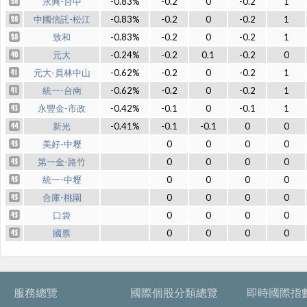
永興-台中
-0.83%
-0.2
0
-0.2
1
中國信託-松江
-0.83%
-0.2
0
-0.2
1
致和
-0.83%
-0.2
0
-0.2
1
元大
-0.24%
-0.2
0.1
-0.2
0
元大-員林中山
-0.62%
-0.2
0
-0.2
1
統一-台南
-0.62%
-0.2
0
-0.2
1
永豐金-市政
-0.42%
-0.1
0
-0.1
1
新光
-0.41%
-0.1
-0.1
0
0
美好-中壢
0
0
0
0
第一金-路竹
0
0
0
0
統一-中壢
0
0
0
0
合庫-桃園
0
0
0
0
口袋
0
0
0
0
國票
0
0
0
0
服務總覽
國際個股分類總覽
即時國際指