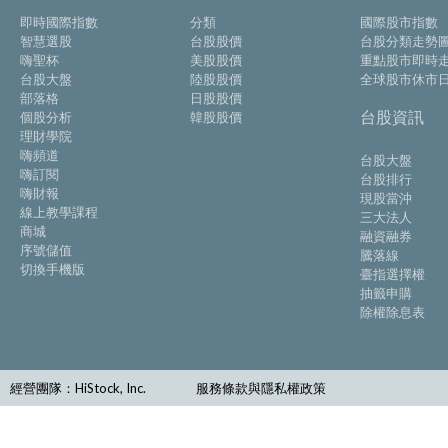
即時國際指數
分類
國際股市指數
智慧選股
台股股價
台股分類走勢
嗨聖杯
美股股價
重點股市即時
台股大盤
陸股股價
全球股市休市
部落格
日股股價
台股資訊
個股分析
韓股股價
理財學院
嗨頻道
台股大盤
嗨訂閱
台股排行
嗨財報
現股當沖
線上教學課程
三大法人
商城
融資融券
序號儲值
騰落線
切換手機版
臺指選擇權
抽籤申購
除權除息表
經營團隊：HiStock, Inc.
服務條款與隱私權政策