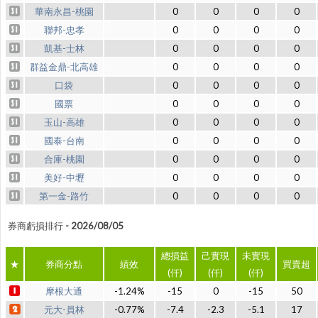
華南永昌-桃園
0
0
0
0
聯邦-忠孝
0
0
0
0
凱基-士林
0
0
0
0
群益金鼎-北高雄
0
0
0
0
口袋
0
0
0
0
國票
0
0
0
0
玉山-高雄
0
0
0
0
國泰-台南
0
0
0
0
合庫-桃園
0
0
0
0
美好-中壢
0
0
0
0
第一金-路竹
0
0
0
0
券商虧損排行 - 2026/08/05
總損益
己實現
未實現
★
券商分點
績效
買賣超
(仟)
(仟)
(仟)
摩根大通
-1.24%
-15
0
-15
50
元大-員林
-0.77%
-7.4
-2.3
-5.1
17