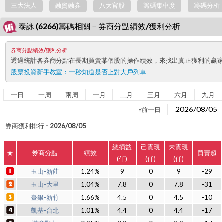
三大法人
融資融券
八大官股
籌碼集中度
籌碼分析
泰詠 (6266)籌碼相關－券商分點績效/獲利分析
券商分點績效/獲利分析
透過統計各券商分點在長期買賣某個股的操作績效，來找出真正獲利的贏
股票投資新手教室：
一秒知道是否上對大戶列車
一日
一周
兩周
一月
二月
三月
六月
九月
2026/08/0
«前一日
券商獲利排行 - 2026/08/05
總損益
己實現
未實現
★
券商分點
績效
買賣超
(仟)
(仟)
(仟)
玉山-新莊
1.24%
9
0
9
-29
玉山-大里
1.04%
7.8
0
7.8
-31
臺銀-新竹
1.66%
4.5
0
4.5
-10
凱基-台北
1.01%
4.4
0
4.4
-17