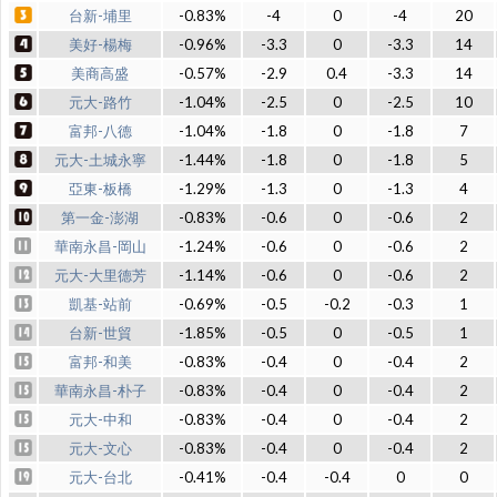
台新-埔里
-0.83%
-4
0
-4
20
美好-楊梅
-0.96%
-3.3
0
-3.3
14
美商高盛
-0.57%
-2.9
0.4
-3.3
14
元大-路竹
-1.04%
-2.5
0
-2.5
10
富邦-八德
-1.04%
-1.8
0
-1.8
7
元大-土城永寧
-1.44%
-1.8
0
-1.8
5
亞東-板橋
-1.29%
-1.3
0
-1.3
4
第一金-澎湖
-0.83%
-0.6
0
-0.6
2
華南永昌-岡山
-1.24%
-0.6
0
-0.6
2
元大-大里德芳
-1.14%
-0.6
0
-0.6
2
凱基-站前
-0.69%
-0.5
-0.2
-0.3
1
台新-世貿
-1.85%
-0.5
0
-0.5
1
富邦-和美
-0.83%
-0.4
0
-0.4
2
華南永昌-朴子
-0.83%
-0.4
0
-0.4
2
元大-中和
-0.83%
-0.4
0
-0.4
2
元大-文心
-0.83%
-0.4
0
-0.4
2
元大-台北
-0.41%
-0.4
-0.4
0
0