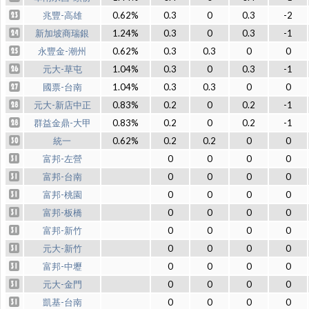
兆豐-高雄
0.62%
0.3
0
0.3
-2
新加坡商瑞銀
1.24%
0.3
0
0.3
-1
永豐金-潮州
0.62%
0.3
0.3
0
0
元大-草屯
1.04%
0.3
0
0.3
-1
國票-台南
1.04%
0.3
0.3
0
0
元大-新店中正
0.83%
0.2
0
0.2
-1
群益金鼎-大甲
0.83%
0.2
0
0.2
-1
統一
0.62%
0.2
0.2
0
0
富邦-左營
0
0
0
0
富邦-台南
0
0
0
0
富邦-桃園
0
0
0
0
富邦-板橋
0
0
0
0
富邦-新竹
0
0
0
0
元大-新竹
0
0
0
0
富邦-中壢
0
0
0
0
元大-金門
0
0
0
0
凱基-台南
0
0
0
0