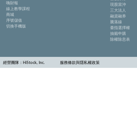
嗨財報
現股當沖
線上教學課程
三大法人
商城
融資融券
序號儲值
騰落線
切換手機版
臺指選擇權
抽籤申購
除權除息表
經營團隊：HiStock, Inc.
服務條款與隱私權政策