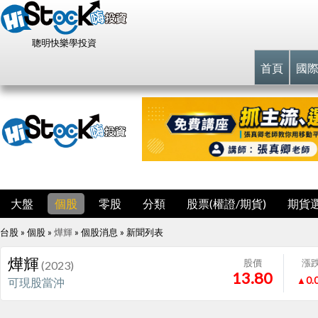
聰明快樂學投資
首頁
國
大盤
個股
零股
分類
股票(權證/期貨)
期貨
台股 » 個股 »
燁輝
» 個股消息 »
新聞列表
燁輝
股價
漲
(2023)
13.80
▲0.
可現股當沖