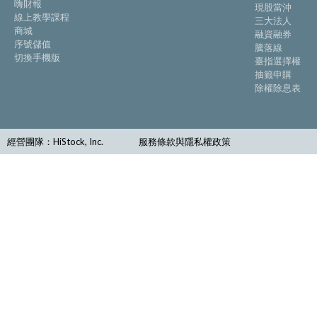
嗨財報
現股當沖
線上教學課程
三大法人
商城
融資融券
序號儲值
騰落線
切換手機版
臺指選擇權
抽籤申購
除權除息表
經營團隊：HiStock, Inc.
服務條款與隱私權政策