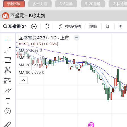
個股K線
多空力道
3-6差離
5-20差離
布林通
互盛電－K線走勢