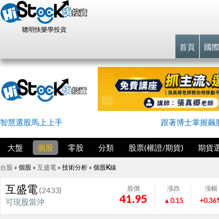
聰明快樂學投資
首頁
國
智慧選股馬上上手
跟著博士掌握飆
大盤
個股
零股
分類
股票(權證/期貨)
期貨
台股
» 個股 »
互盛電
» 技術分析 »
個股K線
互盛電
股價
漲跌
漲幅
(2433)
41.95
▲0.15
+0.36
可現股當沖