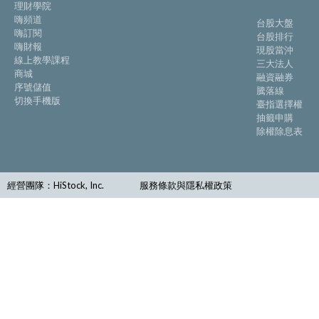
理財學院
嗨頻道
台股大盤
嗨訂閱
台股排行
嗨財報
現股當沖
線上教學課程
三大法人
商城
融資融券
序號儲值
騰落線
切換手機版
臺指選擇權
抽籤申購
除權除息表
經營團隊：HiStock, Inc.
服務條款與隱私權政策