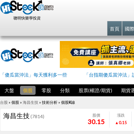
聰明快樂學投資
首頁
國
「傻瓜當沖法」每天獲利多一些
「台指期傻瓜當沖法」
大盤
個股
零股
分類
股票(權證/期貨)
期貨
台股
» 個股 »
海昌生技
» 技術分析 »
個股K線
海昌生技
股價
漲跌
(7814)
30.15
▲0.15