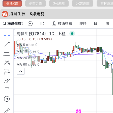
個股K線
多空力道
3-6差離
5-20差離
布林通
海昌生技－K線走勢