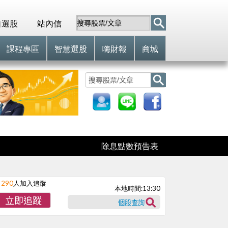
自選股
站內信
課程專區
智慧選股
嗨財報
商城
除息點數預告表
290
人加入追蹤
本地時間:
13:30
立即追蹤