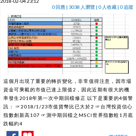
2018-02-04 23:12
0
回應 | 3038 人瀏覽 | 0 人收藏 | 0 追蹤
這個月出現了重要的轉折變化，非常值得注意，因市場
資金可乘載的市值已達上限值2，因此近期有很大的機
率發生2018年第一次中期回檔修正 以下是重要的4個警
訊： ☞2018/1/23市值貨幣比已大於2 ☞台灣投資信心
指數創新高107 ☞測中期回檔之MSCI世界指數較1月底
跌幅約4