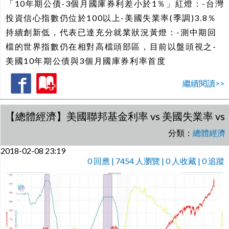
「10年期公債-3個月國庫券利差小於1％」紅燈：-台灣
投資信心指數仍位於100以上-美國失業率(季調)3.8％
持續創新低，代表已達充分就業狀況黃燈：-測中期回
檔的世界指數仍在相對高檔頭部區，目前以盤頭視之-
美國10年期公債與3個月國庫券利率首度
繼續閱讀>>
【總體經濟】美國聯邦基金利率 vs 美國失業率 vs S
分類：
總體經濟
2018-02-08 23:19
0
回應 | 7454 人瀏覽 | 0 人收藏 | 0 追蹤