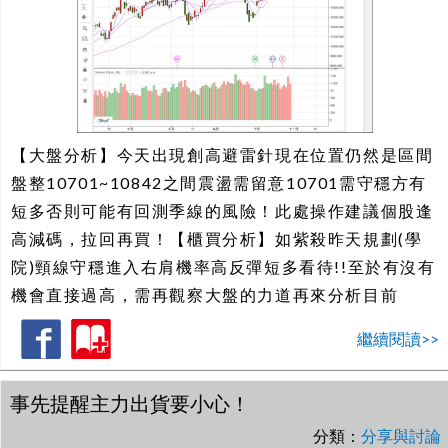
【大盤分析】今天出現創高避雷針現在位置仍然是區間
盤整10701~10842之間震盪需留意10701需守穩方有
短多否則可能有回測季線的風險！此處操作建議個股逢
高減碼，拉回再買！【櫃買分析】如紫殺昨天規劃(學
院)頸線守穩進入右肩機率高反彈短多看待!!至於有沒有
機會直接過高，需再觀察大盤的力道再來分析目前
繼續閱讀>>
事先提醒主力出貨要小心！
分類：
分享與討論