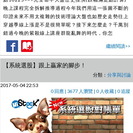
晚上課程完全拆解推導過程今年我們用這一張圖不斷的
印證未來不用太複雜的技術理論大盤也如歷史走勢往上
穿越季線上漲是不是很簡單呢？接下來怎麼走？千萬別
錯過今晚的紫殺線上講座群龍亂舞的時代，你怎
繼續閱讀>>
【系統選股】跟上贏家的腳步！
分類：
分享與討論
2017-05-04 22:53
0
回應 | 3677 人瀏覽 | 0 人收藏 | 0 追蹤