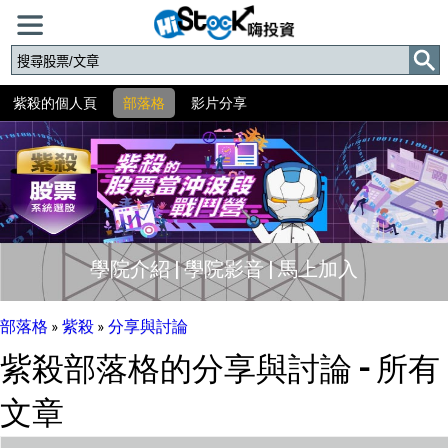
紫殺的個人頁
部落格
影片分享
學院介紹
|
學院影音
|
馬上加入
部落格
»
紫殺
»
分享與討論
紫殺部落格的分享與討論 - 所有
文章