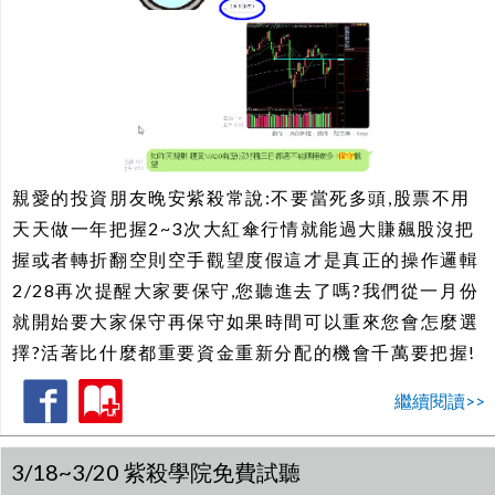
親愛的投資朋友晚安紫殺常說:不要當死多頭,股票不用
天天做一年把握2~3次大紅傘行情就能過大賺飆股沒把
握或者轉折翻空則空手觀望度假這才是真正的操作邏輯
2/28再次提醒大家要保守,您聽進去了嗎?我們從一月份
就開始要大家保守再保守如果時間可以重來您會怎麼選
擇?活著比什麼都重要資金重新分配的機會千萬要把握!
繼續閱讀>>
3/18~3/20 紫殺學院免費試聽