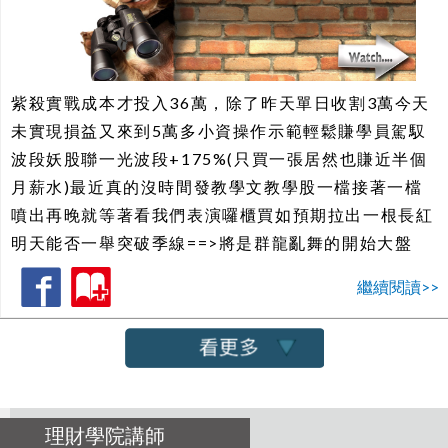
紫殺實戰成本才投入36萬，除了昨天單日收割3萬今天
未實現損益又來到5萬多小資操作示範輕鬆賺學員駕馭
波段妖股聯一光波段+175%(只買一張居然也賺近半個
月薪水)最近真的沒時間發教學文教學股一檔接著一檔
噴出再晚就等著看我們表演囉櫃買如預期拉出一根長紅
明天能否一舉突破季線==>將是群龍亂舞的開始大盤
繼續閱讀>>
理財學院講師