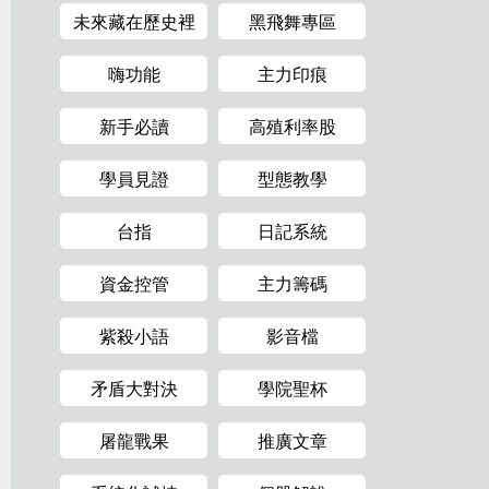
未來藏在歷史裡
黑飛舞專區
嗨功能
主力印痕
新手必讀
高殖利率股
學員見證
型態教學
台指
日記系統
資金控管
主力籌碼
紫殺小語
影音檔
矛盾大對決
學院聖杯
屠龍戰果
推廣文章