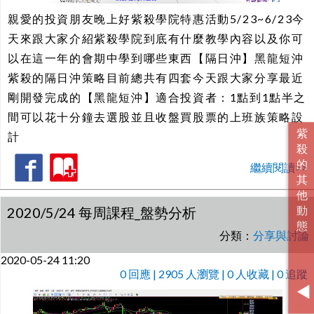
親愛的投資朋友晚上好紫殺學院特惠活動5/23~6/23今
天來跟大家介紹紫殺學院到底有什麼教學內容以及你可
以在這一年的會期中學到哪些東西【隔日沖】黑龍短沖
紫殺的隔日沖策略目前總共有四套今天跟大家分享最近
剛開發完成的【黑龍短沖】適合投資者：1點到1點半之
間可以花十分鐘去選股並且收盤買股票的上班族策略設
計
繼續閱讀>>
2020/5/24 每周課程_盤勢分析
分類：
分享與討論
2020-05-24 11:20
0
回應 | 2905 人瀏覽 | 0 人收藏 | 0 追蹤