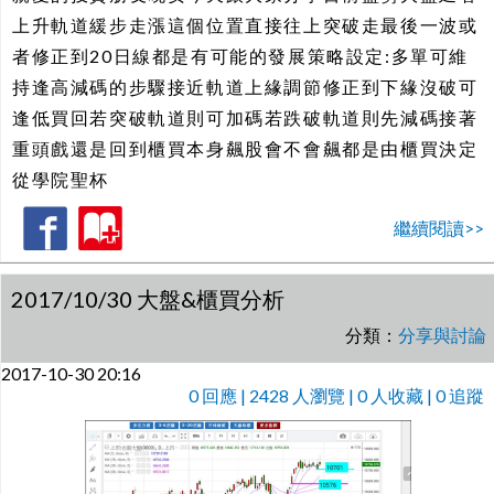
上升軌道緩步走漲這個位置直接往上突破走最後一波或
者修正到20日線都是有可能的發展策略設定:多單可維
持逢高減碼的步驟接近軌道上緣調節修正到下緣沒破可
逢低買回若突破軌道則可加碼若跌破軌道則先減碼接著
重頭戲還是回到櫃買本身飆股會不會飆都是由櫃買決定
從學院聖杯
繼續閱讀>>
2017/10/30 大盤&櫃買分析
分類：
分享與討論
2017-10-30 20:16
0
回應 | 2428 人瀏覽 | 0 人收藏 | 0 追蹤