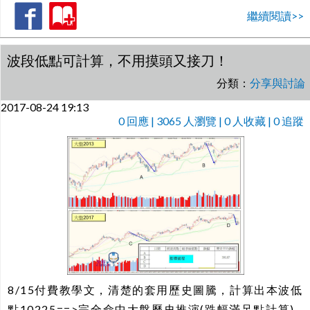
繼續閱讀>>
波段低點可計算，不用摸頭又接刀！
分類：
分享與討論
2017-08-24 19:13
0
回應 | 3065 人瀏覽 | 0 人收藏 | 0 追蹤
8/15付費教學文，清楚的套用歷史圖騰，計算出本波低
點10225==>完全命中大盤歷史推演(跌幅滿足點計算)