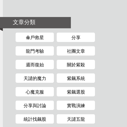
文章分類
傘戶救星
分享
龍門考驗
社團文章
週而復始
關於紫殺
天譴的魔力
紫飆系統
心魔克服
紫飆選股
分享與討論
實戰演練
統計找飆股
天譴五龍