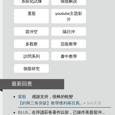
系統化試煉
個股解說
選股
youtube主題影
片
當沖空
隔日沖
多觀察
惡龍教學
訪問系列
書中教學
個股研究
最新回應
紫殺
感謝支持，很棒的蛻變
【鈞興三角突破】教學獲利兩百萬的技巧公開(簽書會1/4)
• 566天前
BLUSJIANG
在拜讀莊爸著作以前，已操作美股當沖兩年，雖然每個月皆為正數但始終無法補捉到大行情。在決定改做隔日沖+波段後，因緣際會下拜讀本著作，兩星期過去了，台股、美股績效居然都有顯著突破，目前就紀律操作+持續充實