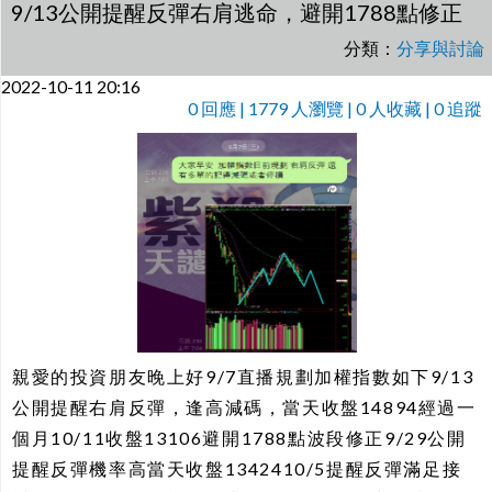
9/13公開提醒反彈右肩逃命，避開1788點修正
分類：
分享與討論
2022-10-11 20:16
0
回應 | 1779 人瀏覽 | 0 人收藏 | 0 追蹤
親愛的投資朋友晚上好9/7直播規劃加權指數如下9/13
公開提醒右肩反彈，逢高減碼，當天收盤14894經過一
個月10/11收盤13106避開1788點波段修正9/29公開
提醒反彈機率高當天收盤1342410/5提醒反彈滿足接