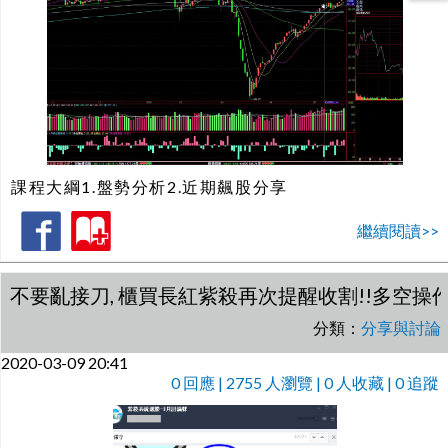
課程大綱1.盤勢分析2.近期飆股分享
繼續閱讀>>
不要亂接刀, 櫃買長紅紫殺再次提醒收割!!多空操
分類：
分享與討論
2020-03-09 20:41
0
回應 | 2755 人瀏覽 | 0 人收藏 | 0 追蹤