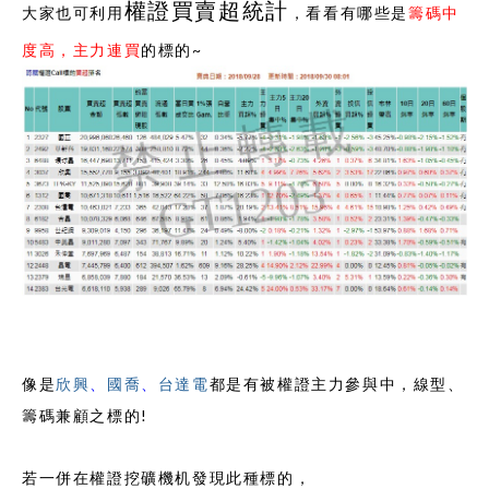
權證買賣超統計
大家也可利用
，看看有哪些是
籌碼中
度高，主力連買
的標的~
像是
欣興
、
國喬
、
台達電
都是有被權證主力參與中，線型、
籌碼兼顧之標的!
若一併在權證挖礦機机發現此種標的，