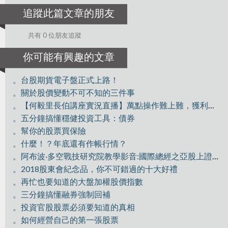
追蹤此篇文章的朋友
共有 0 位朋友追蹤
你可能有興趣的文章
。台股期貨電子盤正式上路！
。關於股價變動不可不知的三件事
。【何毅里長伯講座實況直播】萬點操作難上難，獲利驗收好技巧
。五分鐘搞懂穩健投資工具：債券
。幫你的股票買保險
。什麼！？年底還有作帳行情？
。阿布波·多空戰技研究院教學影音:國際總經之亞股上證分析
。2018股東會紀念品，你不可錯過的十大好禮
。再忙也要知道的大盤加權股價指數
。三分鐘搞懂融券強制回補
。投資官股股票必須要知道的真相
。如何經營自己的第一張股票