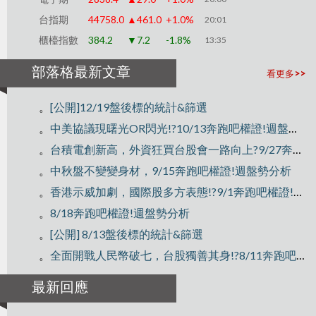
台指期
44758.0
▲461.0
+1.0%
20:01
櫃檯指數
384.2
▼7.2
-1.8%
13:35
部落格最新文章
看更多>>
。
[公開]12/19盤後標的統計&篩選
。
中美協議現曙光OR閃光!?10/13奔跑吧權證!週盤勢分析
。
台積電創新高，外資狂買台股會一路向上?9/27奔跑吧權證!週盤勢分析
。
中秋盤不變變身材，9/15奔跑吧權證!週盤勢分析
。
香港示威加劇，國際股多方表態!?9/1奔跑吧權證!週盤勢分析~
。
8/18奔跑吧權證!週盤勢分析
。
[公開] 8/13盤後標的統計&篩選
。
全面開戰人民幣破七，台股獨善其身!?8/11奔跑吧權證!週盤勢分析
最新回應