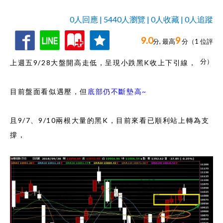
0人回應 | 5440人瀏覽 | 0人收藏 | 0人追蹤
9.0
9
收
追
0人回應,
分, 最高
分（
1
位評
藏
蹤
分）
上週五9/28大盤
開高走低
，呈現小跌黑K收上下引線，
目前盤面看似遇壓，但
底部仍不斷墊高~
且9/7、9/10兩根大量的黑K，目前來看已
順利站上轉為支
撐，