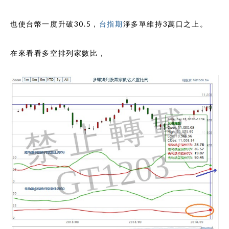
也使台幣一度升破30.5，
台指期
淨多單維持3萬口之上。
在來看看多空排列家數比，