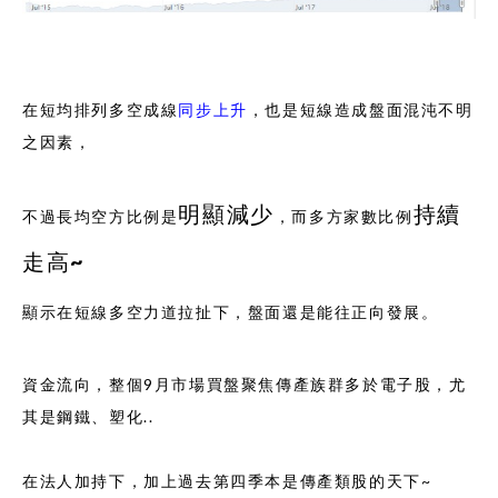
在短均排列多空成線
同步上升
，也是短線造成盤面混沌不明
之因素，
明顯減少
持續
不過長均空方比例是
，而多方家數比例
走高~
顯示在短線多空力道拉扯下，盤面還是能往正向發展。
資金流向，整個9月市場買盤聚焦傳產族群多於電子股，尤
其是鋼鐵、塑化..
在法人加持下，加上過去
第四季
本是傳產類股的天下~