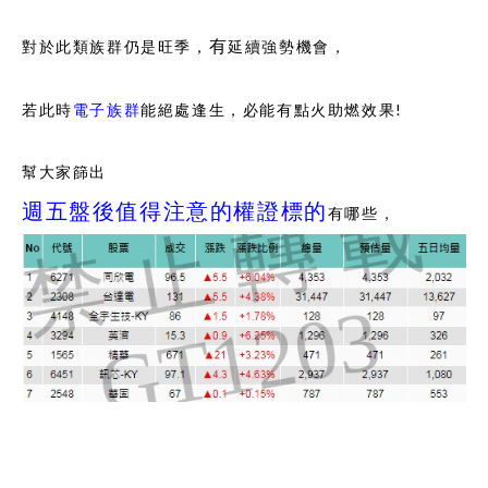
有
對於此類族群仍是旺季，
延續強勢機會，
若此時
電子族群
能絕處逢生，必能有點火助燃效果!
幫大家篩出
週五盤後值得注意的權證標的
有哪些，