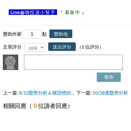
Line@
嗨投資小幫手
『
募集中
』
贊助作家
點
贊助他
文章評分
送出評分
（1 位評分）
發布
上一篇:
8/12盤勢分析 & 權證標的...
下一篇:
10/28週盤勢分析
相關回應（
0
位讀者回應）