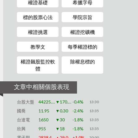
權證基礎
希臘字母
標的股票心法
學院宗旨
權證挑選
權證挖礦機
教學文
每季權證標的
權證飆股監控軟
除權息標的
體
文章中相關個股表現
台股大盤
44225.91
▼170.79
-0.4%
13:30
國喬
11.95
▼0.30
-2.4%
13:35
台達電
1650
▼30
-1.8%
13:35
欣興
955
▼18
-1.8%
13:35
電子期
2838.4
▲29.0
+1.0%
20:00