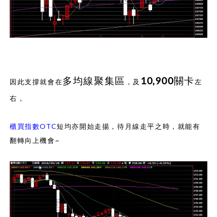
多均線聚集區
10,900關卡
因此支撐就會在
，及
左
右，
櫃買指數OTC
短均亦開始走揚，待
月線走平之時
，就能有
翻轉向上機會~