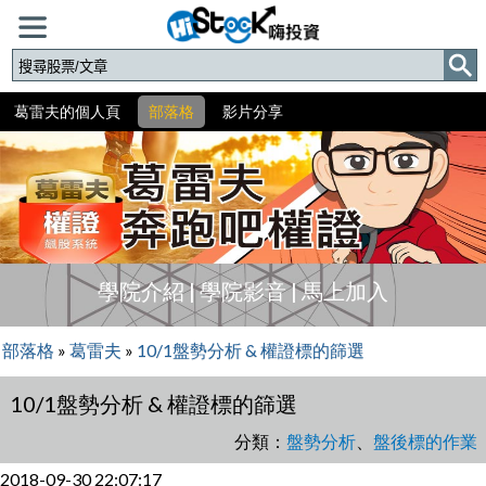
葛雷夫的個人頁
部落格
影片分享
學院介紹
|
學院影音
|
馬上加入
部落格
»
葛雷夫
»
10/1盤勢分析 & 權證標的篩選
10/1盤勢分析 & 權證標的篩選
分類：
盤勢分析
、
盤後標的作業
2018-09-30 22:07:17