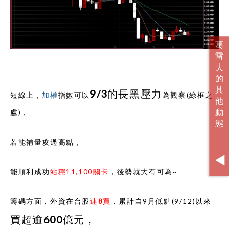
9/3的長黑壓力
短線上，
加權
指數可以
為觀察(綠框之
處)，
若能補量攻過高點，
能順利成功
站穩11,100關卡
，後勢就大有可為~
籌碼方面，外資在台股
連8買
，累計自9月低點(9/12)以來
買超逾600億元，