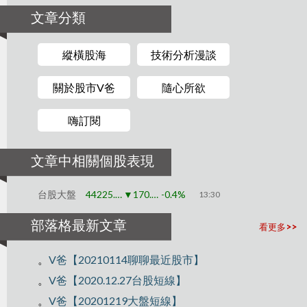
文章分類
縱橫股海
技術分析漫談
關於股市V爸
隨心所欲
嗨訂閱
文章中相關個股表現
台股大盤
44225.91
▼170.79
-0.4%
13:30
部落格最新文章
看更多>>
。
V爸【20210114聊聊最近股市】
。
V爸【2020.12.27台股短線】
。
V爸【20201219大盤短線】