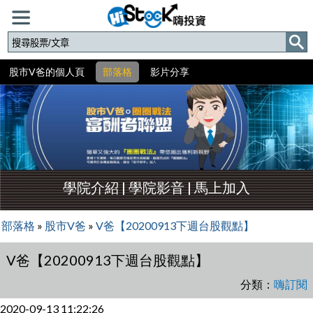
股市V爸的個人頁
部落格
影片分享
學院介紹
|
學院影音
|
馬上加入
部落格
»
股市V爸
»
V爸【20200913下週台股觀點】
V爸【20200913下週台股觀點】
分類：
嗨訂閱
2020-09-13 11:22:26