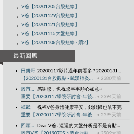
。
V爸【20201205台股短線】
。
V爸【20201129台股短線】
。
V爸【20201121台股短線】
。
V爸【20201115大盤短線】
。
V爸【20201108台股短線 - 續2】
最新回應
田凱哥
20200117影片過年前看多 ? 20200131影片過年後看空? 之後往下走?
【20200131台股觀點 - 武漢肺炎後】
• 2380天前
股市V爸
感謝您，也祝您事事順心如意~
重要【20200117學院研討會-年後規劃】
• 2394天前
禪武
祝福V爸身體健康平安，錢錢鼠也鼠不完
重要【20200117學院研討會-年後規劃】
• 2395天前
回頭是岸
Dear V爸 : 這週的大盤分析是不是有貼錯影片?QQ
股市V爸【20190705下週台股觀點】
• 2589天前