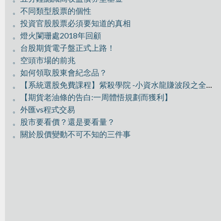
。不同類型股票的個性
。投資官股股票必須要知道的真相
。燈火闌珊處2018年回顧
。台股期貨電子盤正式上路！
。空頭市場的前兆
。如何領取股東會紀念品？
。【系統選股免費課程】紫殺學院 -小資水龍賺波段之全員獵殺GIS
。【期貨老油條的告白:一周體悟規劃而獲利】
。外匯vs程式交易
。股市要看價？還是要看量？
。關於股價變動不可不知的三件事