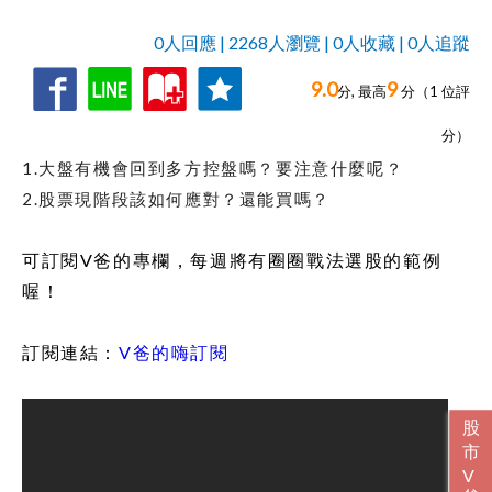
0人回應 | 2268人瀏覽 | 0人收藏 | 0人追蹤
9.0
9
收
追
0人回應,
分, 最高
分（
1
位評
藏
蹤
分）
1.大盤有機會回到多方控盤嗎？要注意什麼呢？
2.股票現階段該如何應對？還能買嗎？
可訂閱V爸的專欄，每週將有圈圈戰法選股的範例
喔！
訂閱連結：
V爸的嗨訂閱