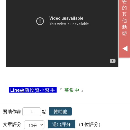
Line@
嗨投資小幫手
『
募集中
』
贊助作家
點
贊助他
文章評分
送出評分
（1 位評分）