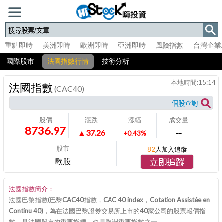
重點即時
美洲即時
歐洲即時
亞洲即時
風險指數
台灣企業
國際股市
法國指數行情
技術分析
本地時間:
15:14
法國指數
(CAC40)
股價
漲跌
漲幅
成交量
8736.97
▲37.26
--
+0.43%
股市
82
人加入追蹤
歐股
立即追蹤
法國指數簡介：
法國巴黎指數(巴黎CAC40指數，CAC 40 index，Cotation Assistée en
Continu 40)，為在法國巴黎證券交易所上市的40家公司的股票報價指
數，是法國股市的重要指標，也是歐洲重要指數之一。