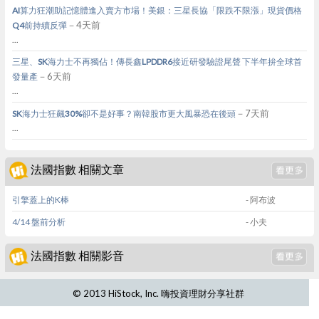
AI算力狂潮助記憶體進入賣方市場！美銀：三星長協「限跌不限漲」現貨價格
－4天前
Q4前持續反彈
...
三星、SK海力士不再獨佔！傳長鑫LPDDR6接近研發驗證尾聲 下半年拚全球首
－6天前
發量產
...
－7天前
SK海力士狂飆30%卻不是好事？南韓股市更大風暴恐在後頭
...
法國指數 相關文章
引擎蓋上的K棒
- 阿布波
4/14 盤前分析
- 小夫
法國指數 相關影音
© 2013 HiStock, Inc. 嗨投資理財分享社群