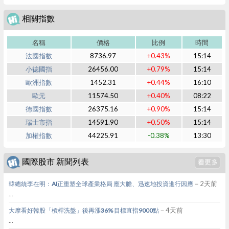
相關指數
名稱
價格
比例
時間
法國指數
8736.97
+0.43%
15:14
小德國指
26456.00
+0.79%
15:14
歐洲指數
1452.31
+0.44%
16:10
歐元
11574.50
+0.40%
08:22
德國指數
26375.16
+0.90%
15:14
瑞士市指
14591.90
+0.50%
15:14
加權指數
44225.91
-0.38%
13:30
國際股市 新聞列表
－2天前
韓總統李在明：AI正重塑全球產業格局 應大膽、迅速地投資進行因應
...
－4天前
大摩看好韓股「槓桿洗盤」後再漲36% 目標直指9000點
...