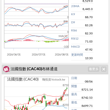
8,529.0
20MA
KD
8,445.0
K9
88.70
0
RSI
D9
83.28
RSI6
0
82.30
MACD
RSI12
71.03
MACD
-100
47.92
2026/06/01
2026/07/01
2026/08/01
更新時間
13:30
法國指數 (CAC40)布林通道
日期
法國指數 (CAC40)
嗨投資 histock.tw
08/06
8750
開盤
8721.14
最高
8500
8742.53
最低
8250
8699.71