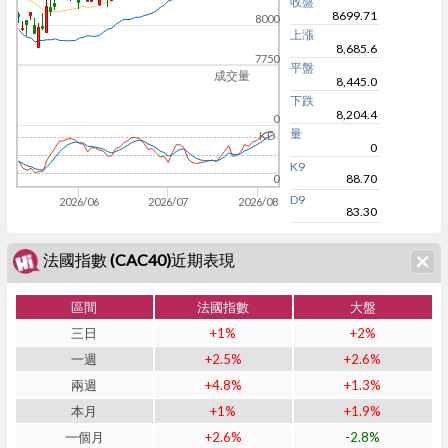
收盤
8699.71
8000
上漲
8,685.6
7750
平盤
成交量
8,445.0
下跌
8,204.4
0
量
KD
0
K9
88.70
0
D9
2026/06
2026/07
2026/08
83.30
法國指數 (CAC40)近期表現
區間
法國指數
大盤
三日
+1%
+2%
一週
+2.5%
+2.6%
兩週
+4.8%
+1.3%
本月
+1%
+1.9%
一個月
+2.6%
-2.8%