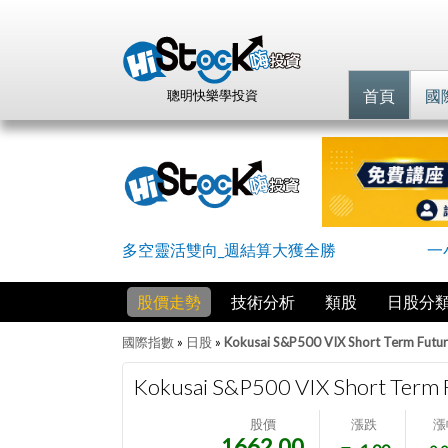
首頁
國
聰明快樂學投資
多空靈活雙向_週結算大獲全勝
一
股價走勢
技術分析
類股
日股分
國際指數
»
日股
»
Kokusai S&P500 VIX Short Term Futur
Kokusai S&P500 VIX Short Term 
股價
漲跌
漲
1662.00