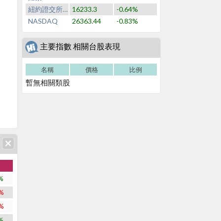
紐約證交所NYSE
16233.3
-0.64%
NASDAQ
26363.44
-0.83%
主要指數 相關台股表現
名稱
價格
比例
暫無相關類股
%
%
%
%