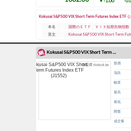
▼-1.00
-0.
Kokusai S&P500 VIX Short Term Futures Index E
本名
国際のＥＴＦ ＶＩＸ短期先物指数
英文
Kokusai S&P500 VIX Short Term Fut
Kokusai S&P500 VIX Short Term Futures Index ETF (J1552)走勢圖
股價
Kokusai S&P500 VIX Short
嗨投資 histock.tw
Term Futures Index ETF
漲跌
(J1552)
幅度
最高
最低
開盤
成交量