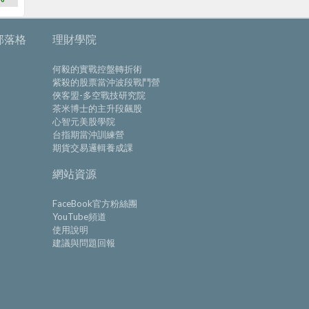
部落格
理財學院
何毅的實戰控盤轉折術
紫殺的股票當沖波段戰鬥營
俠客盟-多空戰技研究院
茶米博士的主升段飆股
心智元美股學院
台指期當沖訓練營
期貨交易邏輯養成課
網站資源
FaceBook官方粉絲團
YouTube頻道
使用說明
建議與問題回報