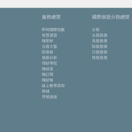
服務總覽
國際個股分類總覽
即時國際指數
分類
智慧選股
台股股價
嗨聖杯
美股股價
台股大盤
陸股股價
部落格
日股股價
個股分析
韓股股價
理財學院
嗨頻道
嗨訂閱
嗨財報
線上教學課程
商城
序號儲值