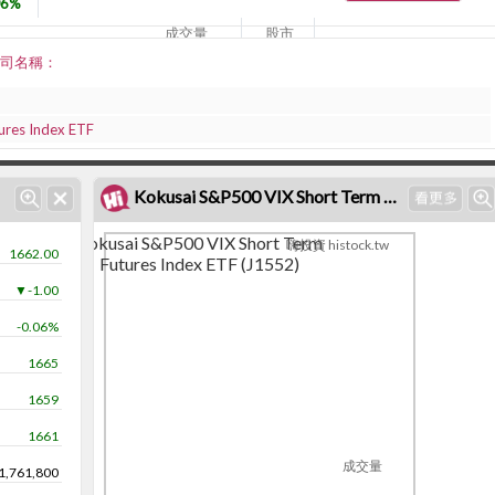
06%
成交量
股市
1,761,800
日股
TF 公司名稱：
ures Index ETF
Kokusai S&P500 VIX Short Term Futures Index ETF (J1552)個股K線
Kokusai S&P500 VIX Short Term
嗨投資 histock.tw
1662.00
Futures Index ETF (J1552)
▼-1.00
-0.06%
1665
1659
1661
成交量
1,761,800