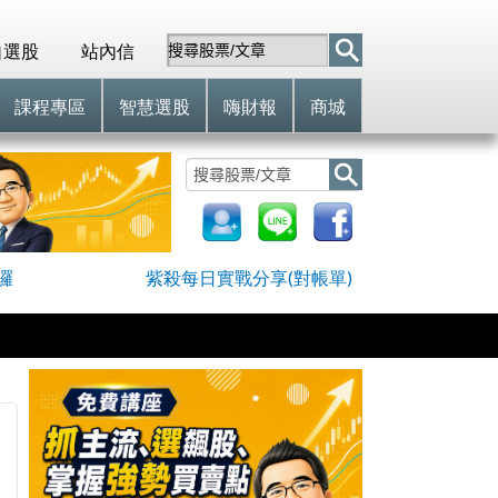
自選股
站內信
課程專區
智慧選股
嗨財報
商城
囉
紫殺每日實戰分享(對帳單)