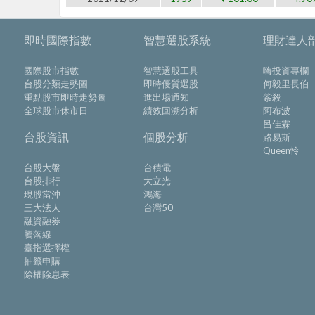
即時國際指數
智慧選股系統
理財達人
國際股市指數
智慧選股工具
嗨投資專欄
台股分類走勢圖
即時優質選股
何毅里長伯
重點股市即時走勢圖
進出場通知
紫殺
全球股市休市日
績效回溯分析
阿布波
呂佳霖
台股資訊
個股分析
路易斯
Queen怜
台股大盤
台積電
台股排行
大立光
現股當沖
鴻海
三大法人
台灣50
融資融券
騰落線
臺指選擇權
抽籤申購
除權除息表