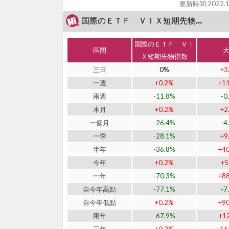
更新時間:
2022.1
国際のＥＴＦ ＶＩＸ短期先物指数 (J1552)近期表現
国際のＥＴＦ ＶＩ
區間
Ｘ短期先物指数
三日
0%
+3
一週
+0.2%
+1
兩週
-11.8%
-0
本月
+0.2%
+2
一個月
-26.4%
-4
一季
-28.1%
+9
半年
-36.8%
+4
今年
+0.2%
+
一年
-70.3%
+8
自今年高點
-77.1%
-7
自今年低點
+0.2%
+9
兩年
-67.9%
+1