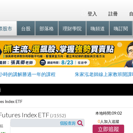
登入
註冊
際股市
台股
部落格
理財學院
嗨頻道
嗨訂閱
小時的講解勝過一年的課程
朱家泓老師線上家教班開課
類
es Index ETF
Futures Index ETF
本地時間:
09:02
(J1552)
0
人加入追蹤
幅
立即追蹤