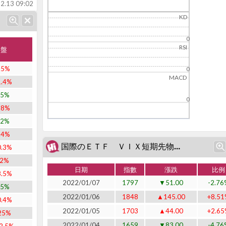
2.13 09:02
KD
0
RSI
大盤
.5%
0
MACD
1.4%
.5%
0
.8%
.2%
.4%
国際のＥＴＦ ＶＩＸ短期先物指数 (J1552)近二十日表現
0.3%
52%
日期
指數
漲跌
比例
8.5%
2022/01/07
1797
▼51.00
-2.76
.5%
2022/01/06
1848
▲145.00
+8.51
0.4%
2022/01/05
1703
▲44.00
+2.65
25%
2022/01/04
1659
▼83.00
-4.76