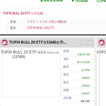
▼-570.00
-2.29%
TOPIX BULL 2X ETF 公司名稱：
本名
ＴＯＰＩＸブル２倍上場投信
英文
TOPIX BULL 2X ETF
TOPIX BULL 2X ETF (J1568)走勢圖
股價
TOPIX
TOPIX BULL 2X ETF
嗨投資 histock.tw
24315.00
(J1568)
漲跌
▼-570.00
幅度
-2.29%
最高
24420
最低
24305
開盤
24415
成交量
49,790