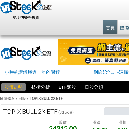
聰明快樂學投資
首頁
國
一小時的講解勝過一年的課程
劃線給他走~這樣
股價走勢
技術分析
ETF類股
日股分類
國際指數
»
日股
»
TOPIX BULL 2X ETF
TOPIX BULL 2X ETF
(J1568)
股價
漲跌
漲幅
24315.00