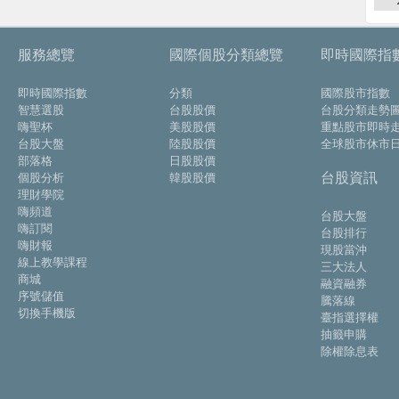
服務總覽
國際個股分類總覽
即時國際指
即時國際指數
分類
國際股市指數
智慧選股
台股股價
台股分類走勢
嗨聖杯
美股股價
重點股市即時
台股大盤
陸股股價
全球股市休市
部落格
日股股價
台股資訊
個股分析
韓股股價
理財學院
嗨頻道
台股大盤
嗨訂閱
台股排行
嗨財報
現股當沖
線上教學課程
三大法人
商城
融資融券
序號儲值
騰落線
切換手機版
臺指選擇權
抽籤申購
除權除息表