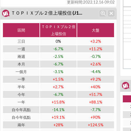
更新時間:
2022.12.16 09:02
ＴＯＰＩＸブル２倍上場投信 (J1568)近期表現
ＴＯＰＩＸブル２倍
區間
大盤
上場投信
三日
0%
+3.2%
一週
-6.7%
+11.2%
兩週
-2.5%
-0.7%
本月
-6.7%
+2.6%
一個月
-3.1%
-4.4%
一季
+1.5%
+9.2%
半年
+2.7%
+40%
今年
-6.7%
+51.7%
一年
+15.8%
+88.1%
自今年高點
-14.1%
-7.7%
自今年低點
+19.1%
+90%
兩年
+28%
+124.5%