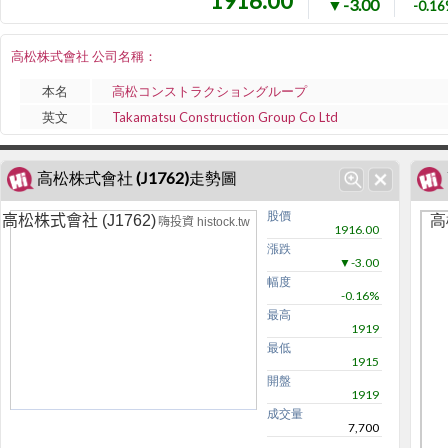
1916.00
▼-3.00
-0.1
高松株式會社 公司名稱：
本名
高松コンストラクショングループ
英文
Takamatsu Construction Group Co Ltd
高松株式會社 (J1762)走勢圖
股價
高
高松株式會社 (J1762)
嗨投資 histock.tw
1916.00
漲跌
▼-3.00
幅度
-0.16%
最高
1919
最低
1915
開盤
1919
成交量
7,700