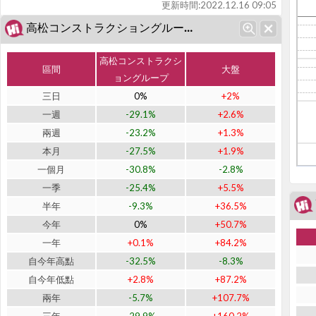
更新時間:
2022.12.16 09:05
高松コンストラクショングループ (J1762)近期表現
高松コンストラクシ
區間
大盤
ョングループ
三日
0%
+2%
一週
-29.1%
+2.6%
兩週
-23.2%
+1.3%
本月
-27.5%
+1.9%
一個月
-30.8%
-2.8%
一季
-25.4%
+5.5%
半年
-9.3%
+36.5%
今年
0%
+50.7%
一年
+0.1%
+84.2%
自今年高點
-32.5%
-8.3%
自今年低點
+2.8%
+87.2%
兩年
-5.7%
+107.7%