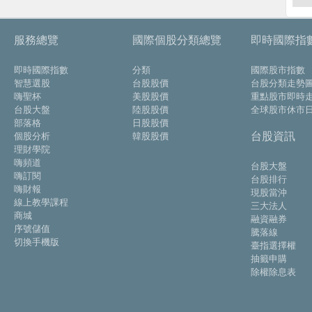
服務總覽
國際個股分類總覽
即時國際指
即時國際指數
分類
國際股市指數
智慧選股
台股股價
台股分類走勢
嗨聖杯
美股股價
重點股市即時
台股大盤
陸股股價
全球股市休市
部落格
日股股價
台股資訊
個股分析
韓股股價
理財學院
嗨頻道
台股大盤
嗨訂閱
台股排行
嗨財報
現股當沖
線上教學課程
三大法人
商城
融資融券
序號儲值
騰落線
切換手機版
臺指選擇權
抽籤申購
除權除息表