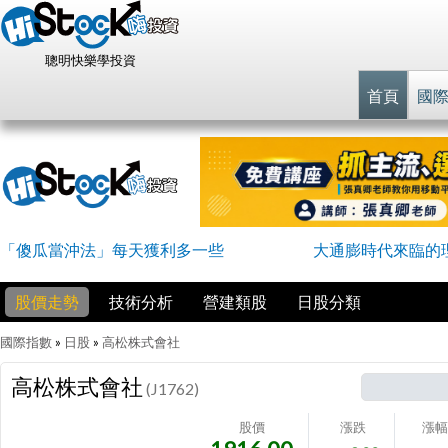
聰明快樂學投資
首頁
國
「傻瓜當沖法」每天獲利多一些
大通膨時代來臨的
股價走勢
技術分析
營建類股
日股分類
國際指數
»
日股
»
高松株式會社
高松株式會社
(J1762)
股價
漲跌
漲幅