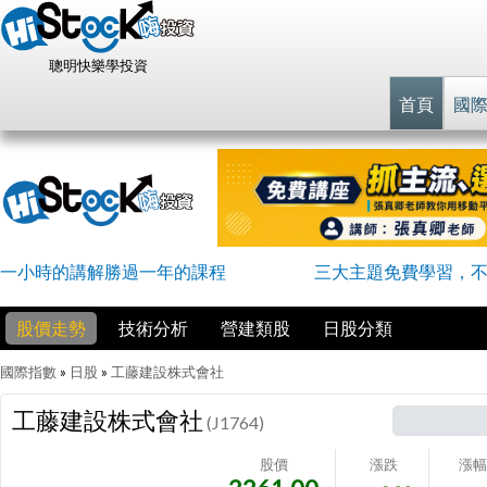
聰明快樂學投資
首頁
國
一小時的講解勝過一年的課程
三大主題免費學習，
股價走勢
技術分析
營建類股
日股分類
國際指數
»
日股
»
工藤建設株式會社
工藤建設株式會社
(J1764)
股價
漲跌
漲幅