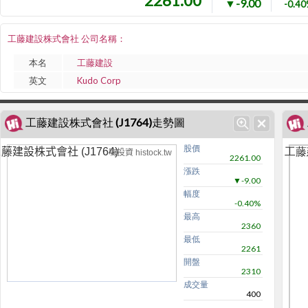
2261.00
▼-9.00
-0.4
工藤建設株式會社 公司名稱：
本名
工藤建設
英文
Kudo Corp
工藤建設株式會社 (J1764)走勢圖
股價
工藤
藤建設株式會社 (J1764)
嗨投資 histock.tw
2261.00
漲跌
▼-9.00
幅度
-0.40%
最高
2360
最低
2261
開盤
2310
成交量
400