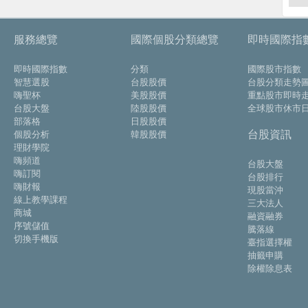
服務總覽
國際個股分類總覽
即時國際指
即時國際指數
分類
國際股市指數
智慧選股
台股股價
台股分類走勢
嗨聖杯
美股股價
重點股市即時
台股大盤
陸股股價
全球股市休市
部落格
日股股價
台股資訊
個股分析
韓股股價
理財學院
嗨頻道
台股大盤
嗨訂閱
台股排行
嗨財報
現股當沖
線上教學課程
三大法人
商城
融資融券
序號儲值
騰落線
切換手機版
臺指選擇權
抽籤申購
除權除息表