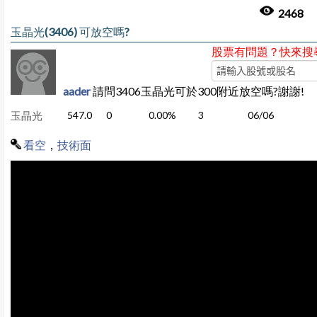
2468
玉晶光(3406) 可放空嗎?
股票有問題？快來搜
aader
請問3406玉晶光可於300附近放空嗎?謝謝!
玉晶光
547.0
0
0.00%
3
06/06
看空
，
技術面