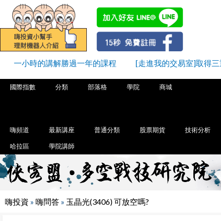
一小時的講解勝過一年的課程
[走進我的交易室]取得
國際指數
分類
部落格
學院
商城
嗨頻道
最新講座
普通分類
股票期貨
技術分析
哈拉區
學院講師
嗨投資
»
嗨問答
»
玉晶光(3406) 可放空嗎?