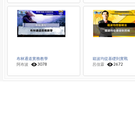
布林通道實務教學
箱波均從基礎到實戰
阿布波
3078
呂佳霖
2672