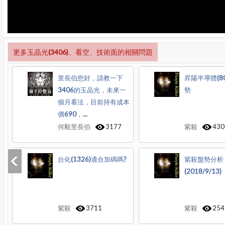
更多玉晶光(3406)、看空、技術面的相關問題
里長伯您好，請教一下
昇陽半導體(8
3406的玉晶光，未來一
勢
個月看法，目前持有成本
價690，...
何毅里長伯
3177
紫殺
430
台化(1326)適合加碼嗎?
紫殺盤勢分析
(2018/9/13)
紫殺
3711
紫殺
254