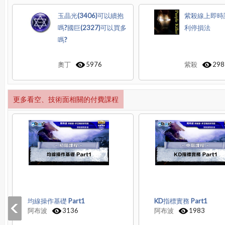
玉晶光(3406)可以續抱
紫殺線上即時
嗎?國巨(2327)可以買多
利停損法
嗎?
奧丁
5976
紫殺
298
更多看空、技術面相關的付費課程
均線操作基礎 Part1
KD指標實務 Part1
阿布波
3136
阿布波
1983