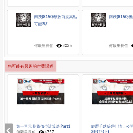
南茂(8150)續攻前波高點
南茂(8150)
可能嗎?
何毅里長伯
3035
何毅里長伯
您可能有興趣的付費課程
第一單元 期貨價位計算法 Part1
經歷千點反彈行情，公
利技巧(上)
何毅里長伯
4757