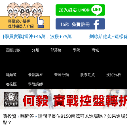
[學員實戰]當沖+46萬，波段+79萬
劃線給他走~這樣
國際指數
分類
部落格
學院
商城
嗨頻道
最新講座
普通分類
股票期貨
技術分析
哈拉區
學院講師
嗨投資
»
嗨問答
»
請問里長伯8150南茂可以進場嗎？如果進場
點？