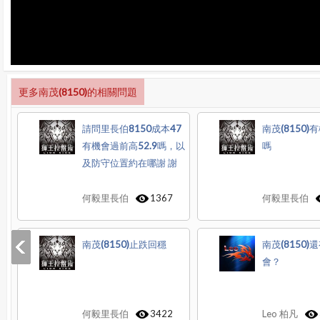
更多南茂(8150)的相關問題
請問里長伯8150成本47
南茂(8150
有機會過前高52.9嗎，以
嗎
及防守位置約在哪謝 謝
何毅里長伯
1367
何毅里長伯
南茂(8150)止跌回穩
南茂(8150)
會？
何毅里長伯
3422
Leo 柏凡