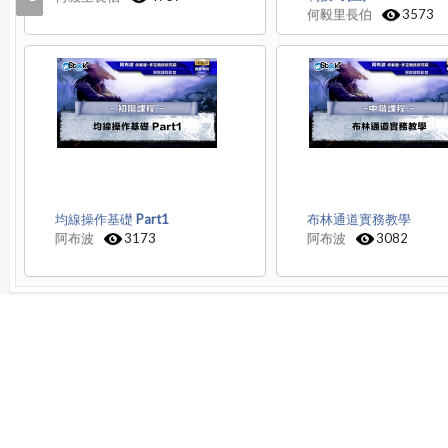
何毅里長伯
3573
均線操作基礎 Part1
布林通道實務教學
阿布波
3173
阿布波
3082