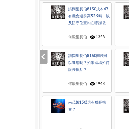
請問里長伯8150成本47
有機會過前高52.9嗎，以
及防守位置約在哪謝 謝
何毅里長伯
1358
請問里長伯8150南茂可
以進場嗎？如果進場如何
設停損點？
何毅里長伯
4948
南茂(8150)還有成長機
會？