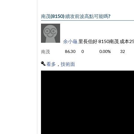
南茂(8150) 續攻前波高點可能嗎?
余小龜
里長伯好 8150南茂 成本
南茂
86.30
0
0.00%
32
看多
，
技術面