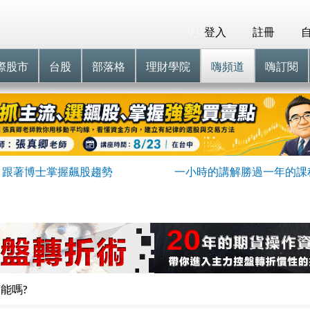
登入
註冊
際股市
台股
部落格
理財學院
嗨頻道
嗨訂閱
跟著博士掌握飆股趨勢
一小時的講解勝過一年的課
可能嗎?