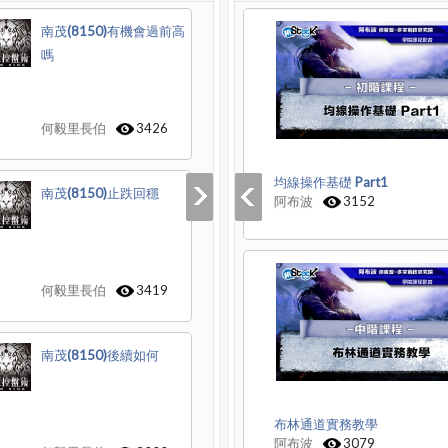
南茂(8150)有機會過前高
嗎
何毅里長伯
3426
均線操作基礎 Part1
南茂(8150)止跌回穩
阿布波
3152
何毅里長伯
3419
南茂(8150)後續如何
布林通道實務教學
阿布波
3079