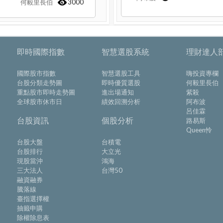
何毅里長伯
3000
即時國際指數
智慧選股系統
理財達人
國際股市指數
智慧選股工具
嗨投資專欄
台股分類走勢圖
即時優質選股
何毅里長伯
重點股市即時走勢圖
進出場通知
紫殺
全球股市休市日
績效回溯分析
阿布波
呂佳霖
台股資訊
個股分析
路易斯
Queen怜
台股大盤
台積電
台股排行
大立光
現股當沖
鴻海
三大法人
台灣50
融資融券
騰落線
臺指選擇權
抽籤申購
除權除息表