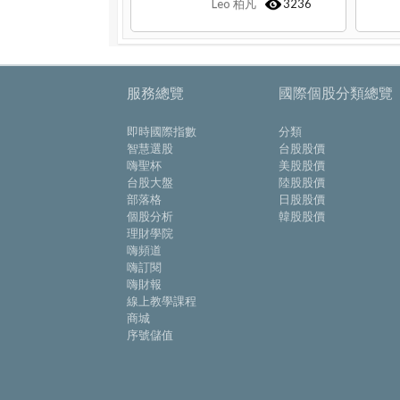
Leo 柏凡
3236
服務總覽
國際個股分類總覽
即時國際指數
分類
智慧選股
台股股價
嗨聖杯
美股股價
台股大盤
陸股股價
部落格
日股股價
個股分析
韓股股價
理財學院
嗨頻道
嗨訂閱
嗨財報
線上教學課程
商城
序號儲值