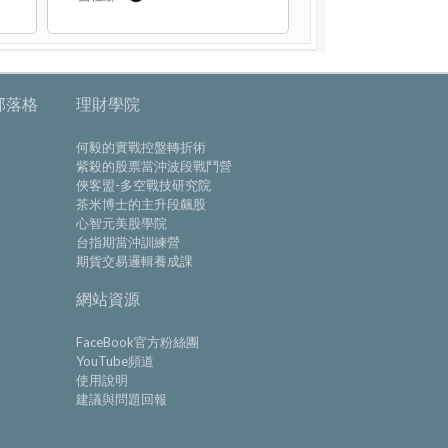
部落格
理財學院
何毅的實戰控盤轉折術
紫殺的股票當沖波段戰鬥營
俠客盟-多空戰技研究院
茶米博士的主升段飆股
心智元美股學院
台指期當沖訓練營
期貨交易邏輯養成課
網站資源
FaceBook官方粉絲團
YouTube頻道
使用說明
建議與問題回報