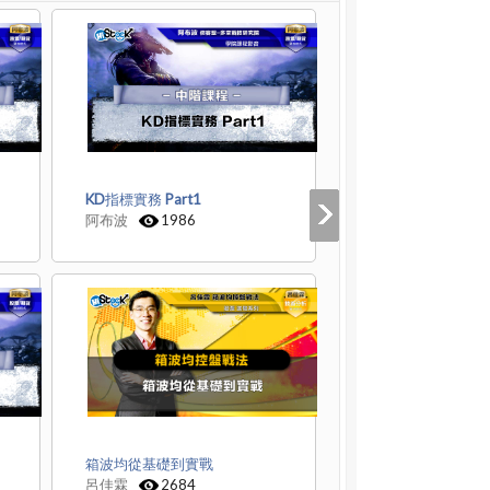
KD指標實務 Part1
阿布波
1986
箱波均從基礎到實戰
呂佳霖
2684