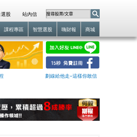
自選股
站內信
課程專區
智慧選股
嗨財報
商城
程
劃線給他走~這樣你敢信