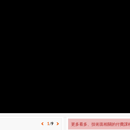
1
/
9
更多看多、技術面相關的付費課