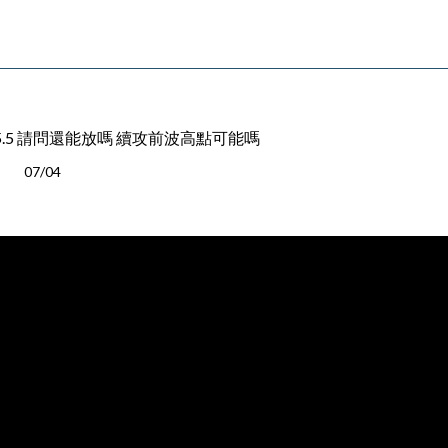
25.5 請問還能放嗎 續攻前波高點可能嗎
07/04