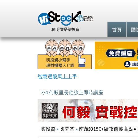
首頁
國
聰明快樂學投資
智慧選股馬上上手
7/4 何毅里長伯線上即時講座
嗨投資
»
嗨問答
»
南茂(8150) 續攻前波高點