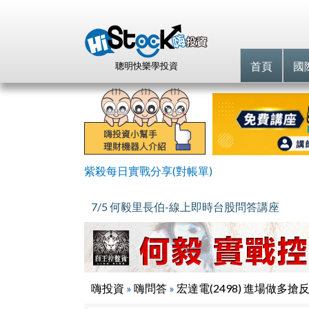
首頁
國
聰明快樂學投資
紫殺每日實戰分享(對帳單)
7/5 何毅里長伯-線上即時台股問答講座
嗨投資
»
嗨問答
»
宏達電(2498) 進場做多搶反