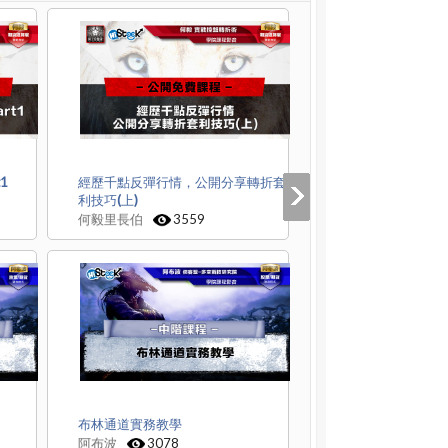
1
經歷千點反彈行情，公開分享轉折套
利技巧(上)
何毅里長伯
3559
布林通道實務教學
阿布波
3078