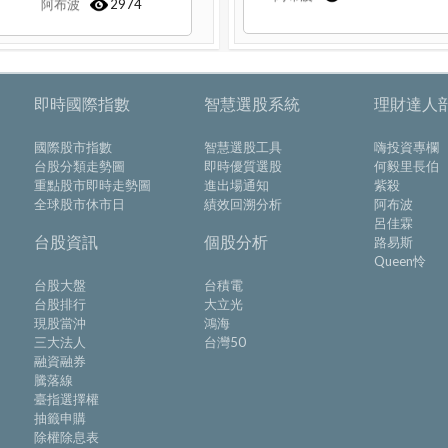
阿布波
2974
即時國際指數
智慧選股系統
理財達人
國際股市指數
智慧選股工具
嗨投資專欄
台股分類走勢圖
即時優質選股
何毅里長伯
重點股市即時走勢圖
進出場通知
紫殺
全球股市休市日
績效回溯分析
阿布波
呂佳霖
台股資訊
個股分析
路易斯
Queen怜
台股大盤
台積電
台股排行
大立光
現股當沖
鴻海
三大法人
台灣50
融資融券
騰落線
臺指選擇權
抽籤申購
除權除息表