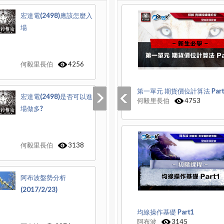
宏達電(2498)應該怎麼入
場
何毅里長伯
4256
第一單元 期貨價位計算法 Part
宏達電(2498)是否可以進
何毅里長伯
4753
場做多?
何毅里長伯
3138
阿布波盤勢分析
(2017/2/23)
均線操作基礎 Part1
阿布波
3145