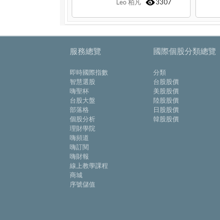
Leo 柏凡
3307
服務總覽
國際個股分類總覽
即時國際指數
分類
智慧選股
台股股價
嗨聖杯
美股股價
台股大盤
陸股股價
部落格
日股股價
個股分析
韓股股價
理財學院
嗨頻道
嗨訂閱
嗨財報
線上教學課程
商城
序號儲值