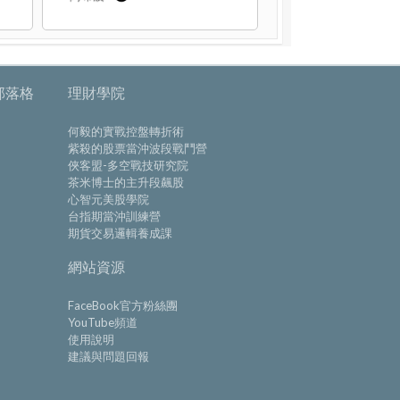
部落格
理財學院
何毅的實戰控盤轉折術
紫殺的股票當沖波段戰鬥營
俠客盟-多空戰技研究院
茶米博士的主升段飆股
心智元美股學院
台指期當沖訓練營
期貨交易邏輯養成課
網站資源
FaceBook官方粉絲團
YouTube頻道
使用說明
建議與問題回報