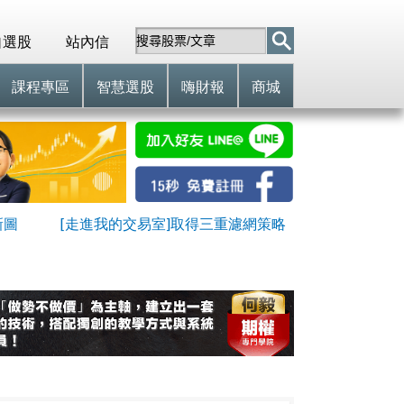
自選股
站內信
課程專區
智慧選股
嗨財報
商城
新圖
[走進我的交易室]取得三重濾網策略