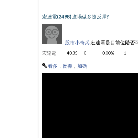
宏達電(2498) 進場做多搶反彈?
股市小奇兵
宏達電是目前位階否
宏達電
40.35
0
0.00%
1
看多
，
反彈
，
加碼