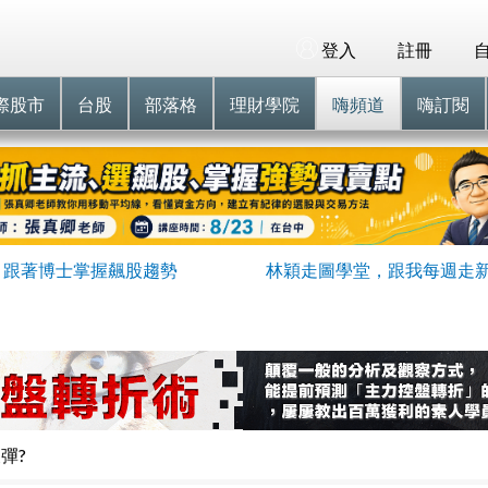
登入
註冊
際股市
台股
部落格
理財學院
嗨頻道
嗨訂閱
跟著博士掌握飆股趨勢
林穎走圖學堂，跟我每週走
彈?