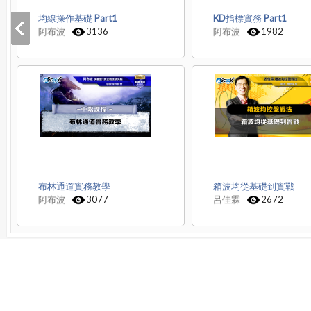
均線操作基礎 Part1
KD指標實務 Part1
阿布波
3136
阿布波
1982
布林通道實務教學
箱波均從基礎到實戰
阿布波
3077
呂佳霖
2672