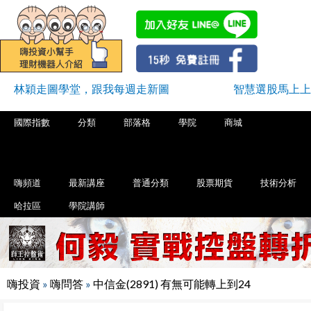
林穎走圖學堂，跟我每週走新圖
智慧選股馬上上
國際指數
分類
部落格
學院
商城
嗨頻道
最新講座
普通分類
股票期貨
技術分析
哈拉區
學院講師
嗨投資
»
嗨問答
»
中信金(2891) 有無可能轉上到24