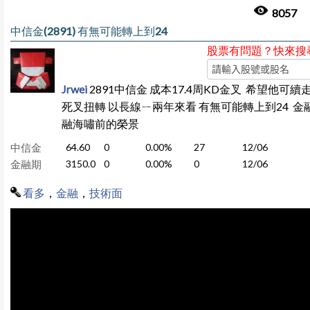
8057
中信金(2891) 有無可能轉上到24
股票有問題？快來搜
Jrwei
2891中信金 成本17.4周KD金叉 希望他可續走
死叉扭轉 以長線ㄧ兩年來看 有無可能轉上到24 金
融海嘯前的榮景
中信金
64.60
0
0.00%
27
12/06
金融期
3150.0
0
0.00%
0
12/06
看多
，
金融
，
技術面