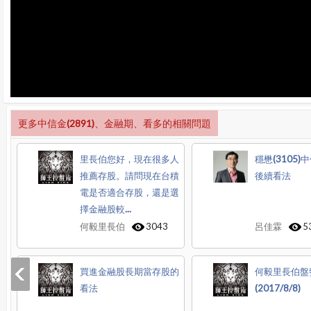
更多中信金(2891)、金融期、看多的相關問題
里長伯您好，現在很多人
穩懋(3105)中
推薦存股。請問現在台積
後續看法
電是否適合存股，還是選
擇金融股較...
何毅里長伯
3043
呂佳霖
5
買進金融股長期當存股的
何毅里長伯盤
看法
(2017/8/8)