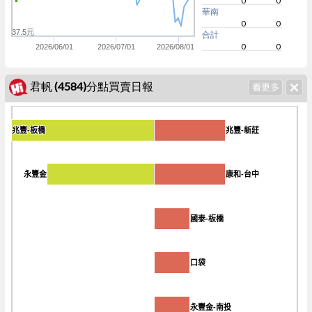
0
0
華南
0
0
37.5元
合計
0
0
2026/06/01
2026/07/01
2026/08/01
君帆 (4584)分點買賣日報
兆豐-板橋
兆豐-板橋
兆豐-新莊
兆豐-新莊
-36
永豐金
永豐金
康和-台中
康和-台中
國泰-板橋
國泰-板橋
口袋
口袋
永豐金-南投
永豐金-南投