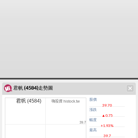
君帆 (4584)走勢圖
股價
君帆 (4584)
嗨投資 histock.tw
39.70
漲跌
▲0.75
幅度
39.7
+1.93%
最高
39.7