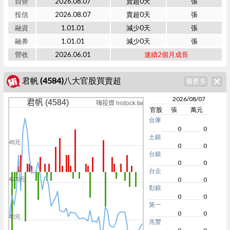
自營
2026.08.07
賣超0天
張
投信
2026.08.07
賣超0天
張
融資
1.01.01
減少0天
張
融券
1.01.01
減少0天
張
營收
2026.06.01
連續2個月成長
君帆 (4584)八大官股買賣超
2026/08/07
君帆 (4584)
嗨投資 histock.tw
官股
張
萬元
合庫
0
0
土銀
45元
0
0
台銀
0
0
台企
0
0
42.5元
彰銀
0
0
第一
0
0
40元
兆豐