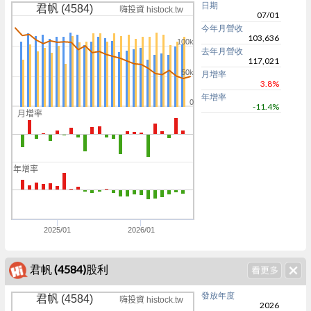
日期
君帆 (4584)
嗨投資 histock.tw
07/01
今年月營收
103,636
100k
去年月營收
117,021
50k
月增率
3.8%
年增率
0
-11.4%
月增率
0
5
年增率
0
0
2025/01
2026/01
君帆 (4584)股利
發放年度
君帆 (4584)
嗨投資 histock.tw
2026