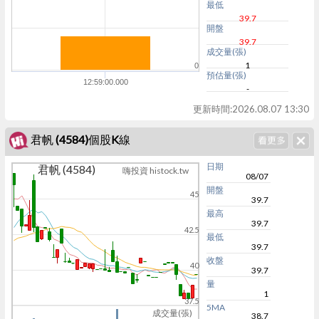
最低
39.7
開盤
39.7
成交量(張)
1
0
預估量(張)
12:59:00.000
-
更新時間:
2026.08.07 13:30
君帆 (4584)個股K線
日期
君帆 (4584)
嗨投資 histock.tw
08/07
開盤
45
39.7
最高
39.7
42.5
最低
39.7
收盤
40
39.7
量
1
37.5
5MA
成交量(張)
38.7