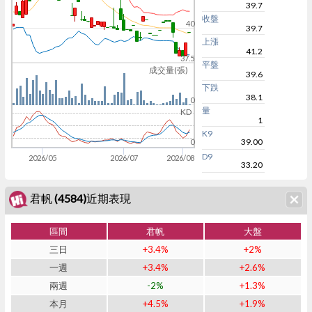
39.7
收盤
40
39.7
上漲
41.2
37.5
平盤
成交量(張)
39.6
下跌
38.1
0
量
KD
1
K9
39.00
0
D9
2026/05
2026/07
2026/08
33.20
君帆 (4584)近期表現
區間
君帆
大盤
三日
+3.4%
+2%
一週
+3.4%
+2.6%
兩週
-2%
+1.3%
本月
+4.5%
+1.9%