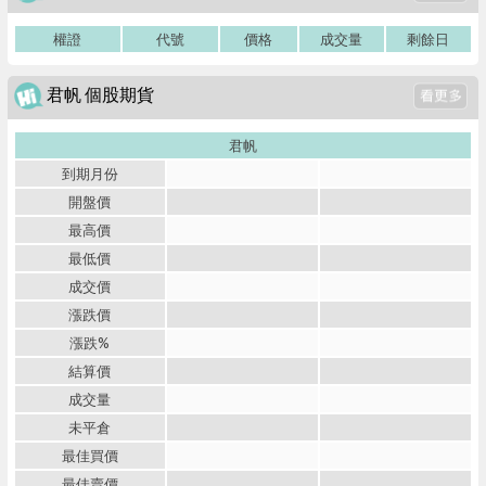
權證
代號
價格
成交量
剩餘日
君帆 個股期貨
君帆
到期月份
開盤價
最高價
最低價
成交價
漲跌價
漲跌%
結算價
成交量
未平倉
最佳買價
最佳賣價