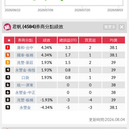
2026/06/22
2026/07/06
2026/07/20
2026/08/03
君帆 (4584)券商分點績效
★
券商分點
績效
總損益(仟)
買賣超
均價
康和-台中
4.34%
3.3
2
38.1
國泰-板橋
4.34%
1.7
1
38.1
兆豐-新莊
1.93%
1.5
2
39
永豐金-南投
1.93%
0.8
1
39
口袋
1.93%
0.8
1
39
統一-屏東
0
0
38
永豐金-中正
0
0
38
兆豐-板橋
-1.93%
-3
-4
39
永豐金
-4.34%
-5
-3
38.1
更新時間:2026.08.04