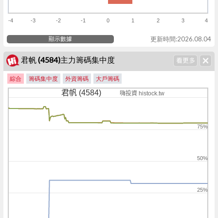
-4
-3
-2
-1
0
1
2
3
4
顯示數據
更新時間:2026.08.04
君帆 (4584)主力籌碼集中度
綜合
籌碼集中度
外資籌碼
大戶籌碼
君帆 (4584)
嗨投資 histock.tw
75%
50%
25%