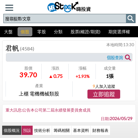
大盤
個股
零股
分類
股票(權證/期貨)
期貨選擇權
本地時間:
13:30
君帆
(4584)
股價
漲跌
漲幅
成交量
39.70
▲0.75
1
張
+1.93%
產業
9
人加入追蹤
上櫃 電機機械類股
立即追蹤
重大訊息:公告本公司第二屆永續發展委員會成員
日期:2026/05/29
個股概況
預設
技術分析
籌碼相關
基本資料
財務報表