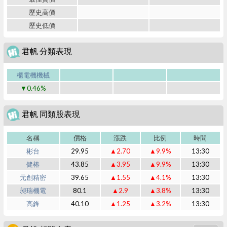
歷史高價
歷史低價
君帆 分類表現
櫃電機機械
▼0.46%
君帆 同類股表現
名稱
價格
漲跌
比例
時間
彬台
29.95
▲2.70
▲9.9%
13:30
健椿
43.85
▲3.95
▲9.9%
13:30
元創精密
39.65
▲1.55
▲4.1%
13:30
昶瑞機電
80.1
▲2.9
▲3.8%
13:30
高鋒
40.10
▲1.25
▲3.2%
13:30