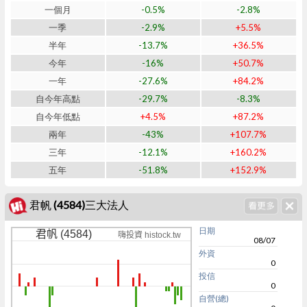
一個月
-0.5%
-2.8%
一季
-2.9%
+5.5%
半年
-13.7%
+36.5%
今年
-16%
+50.7%
一年
-27.6%
+84.2%
自今年高點
-29.7%
-8.3%
自今年低點
+4.5%
+87.2%
兩年
-43%
+107.7%
三年
-12.1%
+160.2%
五年
-51.8%
+152.9%
君帆 (4584)三大法人
日期
君帆 (4584)
嗨投資 histock.tw
08/07
外資
0
投信
0
自營(總)