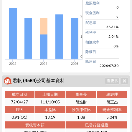
股票股利
0
現金股利
2
2
配息率
58.31%
殖利率
5.04%
1
扣抵稅率
0%
除權日
-
0
除息日
2022
2024
2026
2026/07/30
君帆 (4584)公司基本資料
成立日期
上櫃日期
董事長
總經理
72/04/27
111/10/05
胡進財
胡正杰
EPS
本益比
股價淨值比
現金殖利率
0.91(Q1)
13.19
1.08
5.04%
實收資本額
已發行普通股