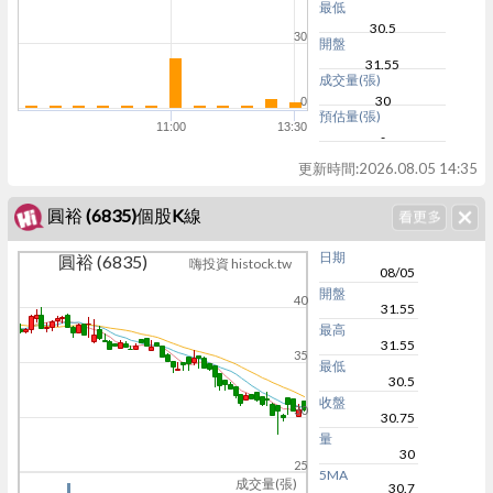
最低
30.5
30
開盤
31.55
成交量(張)
30
0
預估量(張)
11:00
13:30
-
更新時間:
2026.08.05 14:35
圓裕 (6835)個股K線
日期
圓裕 (6835)
嗨投資 histock.tw
08/05
開盤
40
31.55
最高
31.55
35
最低
30.5
收盤
30
30.75
量
30
25
5MA
成交量(張)
30.7