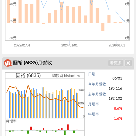
40元
1元
35元
0元
30元
-1元
2022/01/01
2024/01/01
2026/01/01
圓裕 (6835)月營收
日期
圓裕 (6835)
嗨投資 histock.tw
06/01
今年月營收
195,116
200k
去年月營收
192,102
100k
月增率
8.6%
年增率
0
1.6%
月增率
0