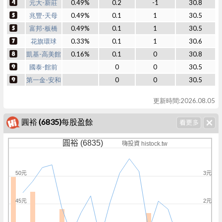
元大-新莊
0.49%
0.2
-1
30.8
兆豐-天母
0.49%
0.1
1
30.5
富邦-板橋
0.49%
0.1
1
30.5
花旗環球
0.33%
0.1
1
30.6
凱基-高美館
0.16%
0.1
0
30.8
國泰-館前
0
0
30.5
第一金-安和
0
0
30.5
更新時間:2026.08.05
圓裕 (6835)每股盈餘
圓裕 (6835)
嗨投資 histock.tw
50元
3元
45元
2元