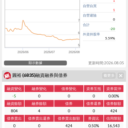
1
自營自買
1
自營避險
0
7
合計
-20
6
外資持股率
5.59%
5
2026/06
2026/07
2026/08
顯示數據
更新時間:2026.08.05
圓裕 (6835)融資融券與借券
融資變化
融券變化
借券變化
資券互抵
資券當沖
-5
0
0
0
0.00%
融資餘額
融券餘額
借券
借券還券
借券餘額
804
4
0
0
424
借券賣出
借券賣出還券
借券賣出餘額
券資比
信用限額
0
0
424
0.50%
16,543