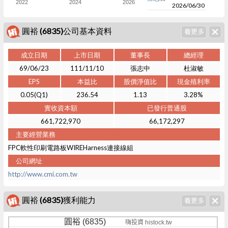
2022
2024
2026
2026/06/30
圓裕 (6835)公司基本資料
成立日期
上市日期
董事長
總經理
69/06/23
111/11/10
張志中
杜淑敏
EPS
本益比
股價淨值比
現金殖利率
0.05(Q1)
236.54
1.13
3.28%
實收資本額
已發行普通股
661,722,970
66,172,297
主要經營業務
FPC軟性印刷電路板WIREHarness連接線組
公司網址
http://www.cmi.com.tw
圓裕 (6835)獲利能力
圓裕 (6835)
嗨投資 histock.tw