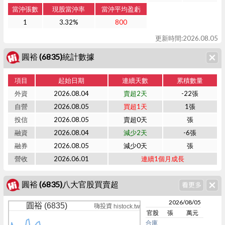
當沖張數
現股當沖率
當沖平均盈虧
1
3.32%
800
更新時間:2026.08.05
圓裕 (6835)統計數據
項目
起始日期
連續天數
累積數量
外資
2026.08.04
賣超2天
-22張
自營
2026.08.05
買超1天
1張
投信
2026.08.05
賣超0天
張
融資
2026.08.04
減少2天
-6張
融券
2026.08.05
減少0天
張
營收
2026.06.01
連續1個月成長
圓裕 (6835)八大官股買賣超
2026/08/05
圓裕 (6835)
嗨投資 histock.tw
官股
張
萬元
合庫