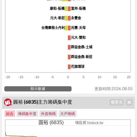
康和-板橋
康和-板橋
富邦-板橋
富邦-板橋
元大-新莊
元大-新莊
永豐金
永豐金
台灣摩根士丹利
台灣摩根士丹利
兆豐-天母
兆豐-天母
元大-雙和
元大-雙和
群益金鼎-土城
群益金鼎-土城
群益金鼎-新莊
群益金鼎-新莊
花旗環球
花旗環球
-20
-15
-10
-5
0
5
10
15
20
顯示數據
更新時間:2026.08.05
圓裕 (6835)主力籌碼集中度
綜合
籌碼集中度
外資籌碼
大戶籌碼
圓裕 (6835)
嗨投資 histock.tw