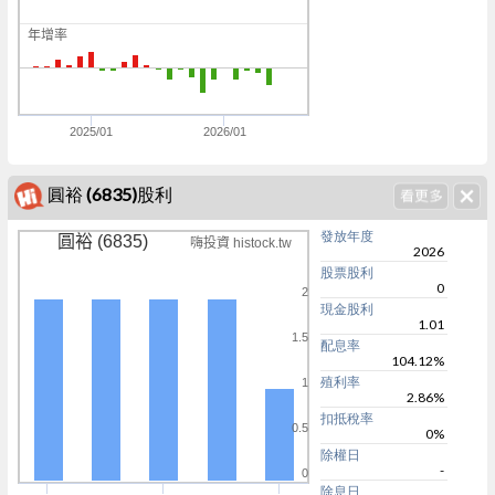
0
年增率
0
0
2025/01
2026/01
圓裕 (6835)股利
發放年度
圓裕 (6835)
嗨投資 histock.tw
2026
股票股利
0
2
現金股利
1.01
1.5
配息率
104.12%
殖利率
1
2.86%
扣抵稅率
0.5
0%
除權日
-
0
除息日