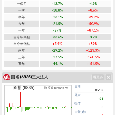
一個月
-13.7%
-4.9%
一季
-18.8%
+8.6%
半年
-23.1%
+39.2%
今年
-21.5%
+50.9%
一年
-27%
+87.1%
自今年高點
-33.6%
-8.2%
自今年低點
+7.4%
+89%
兩年
-29.2%
+123.3%
三年
-27.5%
+160.5%
五年
-44.1%
+151.5%
圓裕 (6835)三大法人
日期
圓裕 (6835)
嗨投資 histock.tw
08/05
外資
-21
投信
0
自營(總)