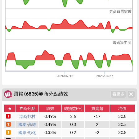
券商買賣家數
籌碼集中度
2026/07/13
2026/07/27
圓裕 (6835)券商分點績效
★
券商分點
績效
總損益(仟)
買賣超
均價
港商野村
0.49%
2.6
-17
30.8
國泰-高雄
0.49%
0.3
2
30.5
國票-彰化
0.33%
0.2
-2
30.8