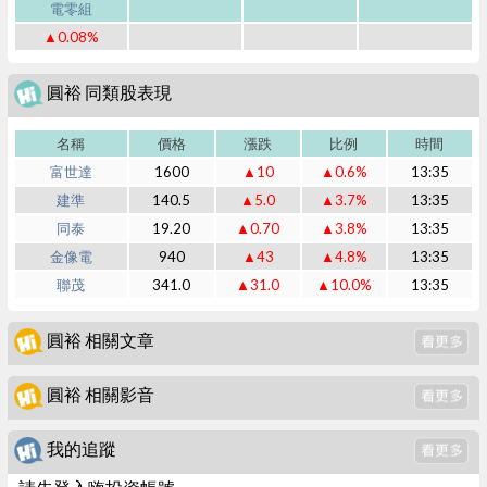
電零組
▲0.08%
圓裕 同類股表現
名稱
價格
漲跌
比例
時間
富世達
1600
▲10
▲0.6%
13:35
建準
140.5
▲5.0
▲3.7%
13:35
同泰
19.20
▲0.70
▲3.8%
13:35
金像電
940
▲43
▲4.8%
13:35
聯茂
341.0
▲31.0
▲10.0%
13:35
圓裕 相關文章
圓裕 相關影音
我的追蹤