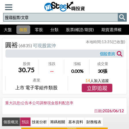
大盤
個股
零股
分類
股票(權證/期貨)
期貨選擇權
本地時間:
13:35
(已收盤)
圓裕
(6835)
可現股當沖
股價
漲跌
漲幅
成交量
30.75
--
0.00%
30
張
產業
14
人加入追蹤
上市 電子零組件類股
立即追蹤
重大訊息:公告本公司調整現金股利配息率
日期:2026/06/12
個股概況
預設
技術分析
籌碼相關
基本資料
財務報表