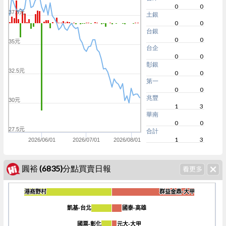
0
0
37.5元
土銀
0
0
台銀
0
0
35元
台企
0
0
彰銀
32.5元
0
0
第一
0
0
兆豐
30元
1
3
華南
0
0
27.5元
合計
1
3
2026/06/01
2026/07/01
2026/08/01
圓裕 (6835)分點買賣日報
港商野村
港商野村
群益金鼎-大甲
群益金鼎-大甲
凱基-台北
凱基-台北
國泰-高雄
國泰-高雄
-3k
國票-彰化
國票-彰化
元大-大甲
元大-大甲