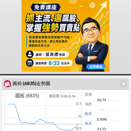
圓裕 (6835)走勢圖
股價
圓裕 (6835)
嗨投資 histock.tw
30.75
31.5
漲跌
-
幅度
31
0.00%
最高
30.5
31.55