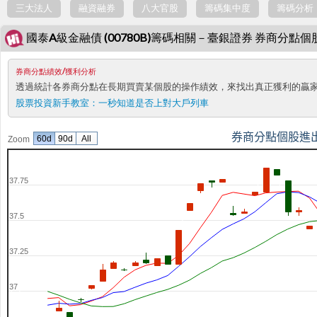
三大法人
融資融券
八大官股
籌碼集中度
籌碼分析
國泰A級金融債 (00780B)籌碼相關－臺銀證券 券商分點
券商分點績效/獲利分析
透過統計各券商分點在長期買賣某個股的操作績效，來找出真正獲利的贏
股票投資新手教室：
一秒知道是否上對大戶列車
券商分點個股進
60d
90d
All
Zoom
37.75
37.5
37.25
37