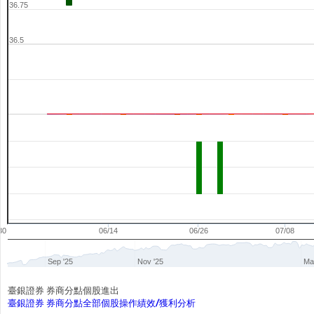
36.75
36.5
30
06/14
06/26
07/08
Sep '25
Nov '25
Ma
臺銀證券 券商分點個股進出
臺銀證券 券商分點全部個股操作績效/獲利分析