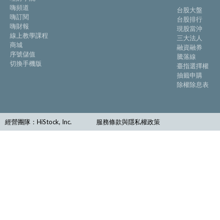
嗨頻道
台股大盤
嗨訂閱
台股排行
嗨財報
現股當沖
線上教學課程
三大法人
商城
融資融券
序號儲值
騰落線
切換手機版
臺指選擇權
抽籤申購
除權除息表
經營團隊：HiStock, Inc.
服務條款與隱私權政策