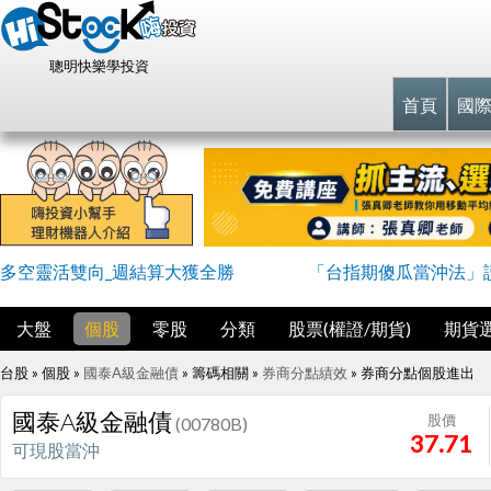
聰明快樂學投資
首頁
國
多空靈活雙向_週結算大獲全勝
「台指期傻瓜當沖法」
大盤
個股
零股
分類
股票(權證/期貨)
期貨
台股 » 個股 »
國泰A級金融債
» 籌碼相關 »
券商分點績效
»
券商分點個股進出
國泰A級金融債
股價
(00780B)
37.71
可現股當沖