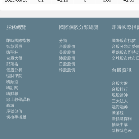
2025/08/13
0.2
42.28
0
0.00
42.05
服務總覽
國際個股分類總覽
即時國際指
即時國際指數
分類
國際股市指數
智慧選股
台股股價
台股分類走勢
嗨聖杯
美股股價
重點股市即時
台股大盤
陸股股價
全球股市休市
部落格
日股股價
台股資訊
個股分析
韓股股價
理財學院
嗨頻道
台股大盤
嗨訂閱
台股排行
嗨財報
現股當沖
線上教學課程
三大法人
商城
融資融券
序號儲值
騰落線
切換手機版
臺指選擇權
抽籤申購
除權除息表