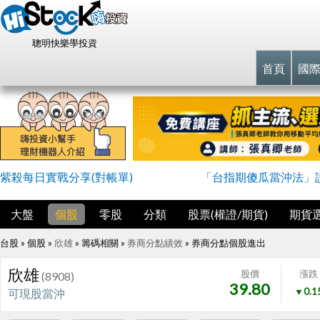
聰明快樂學投資
首頁
國
紫殺每日實戰分享(對帳單)
「台指期傻瓜當沖法」
大盤
個股
零股
分類
股票(權證/期貨)
期貨
台股 » 個股 »
欣雄
» 籌碼相關 »
券商分點績效
»
券商分點個股進出
欣雄
股價
漲跌
(8908)
39.80
▼0.1
可現股當沖