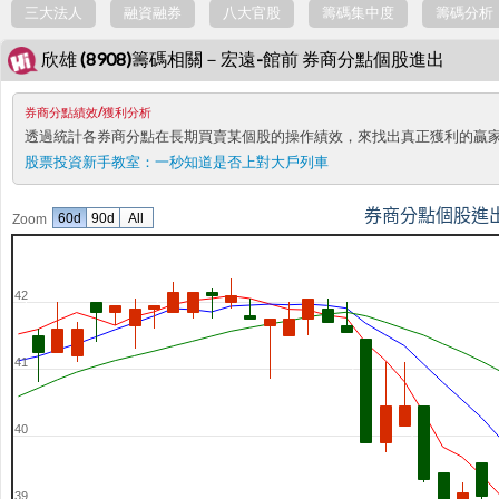
三大法人
融資融券
八大官股
籌碼集中度
籌碼分析
欣雄 (8908)籌碼相關－宏遠-館前 券商分點個股進出
券商分點績效/獲利分析
透過統計各券商分點在長期買賣某個股的操作績效，來找出真正獲利的贏
股票投資新手教室：
一秒知道是否上對大戶列車
券商分點個股進
60d
90d
All
Zoom
42
41
40
39