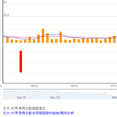
14
13.5
04
06/16
06/30
07/1
Sep '25
Nov '25
Mar
元大-大灣 券商分點個股進出
元大-大灣 券商分點全部個股操作績效/獲利分析