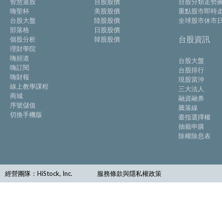
智慧選股
台股股價
台股分類走勢
嗨聖杯
美股股價
重點股市即時
台股大盤
陸股股價
全球股市休市
部落格
日股股價
台股資訊
個股分析
韓股股價
理財學院
嗨頻道
台股大盤
嗨訂閱
台股排行
嗨財報
現股當沖
線上教學課程
三大法人
商城
融資融券
序號儲值
騰落線
切換手機版
臺指選擇權
抽籤申購
除權除息表
經營團隊：HiStock, Inc.
服務條款與隱私權政策