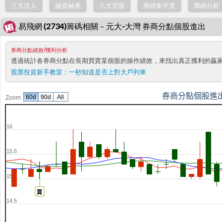
三大法人
融資融券
八大官股
籌碼集中度
籌碼分析
易飛網 (2734)籌碼相關－元大-大灣 券商分點個股進出
券商分點績效/獲利分析
透過統計各券商分點在長期買賣某個股的操作績效，來找出真正獲利的贏
股票投資新手教室：
一秒知道是否上對大戶列車
券商分點個股進
60d
90d
All
Zoom
16
15.5
15
買
14.5