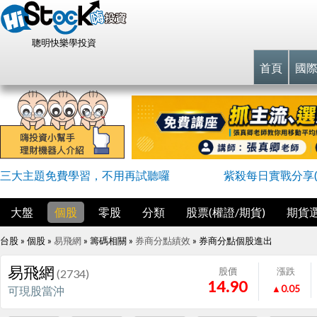
聰明快樂學投資
首頁
國
三大主題免費學習，不用再試聽囉
紫殺每日實戰分享(
大盤
個股
零股
分類
股票(權證/期貨)
期貨
台股 » 個股 »
易飛網
» 籌碼相關 »
券商分點績效
»
券商分點個股進出
易飛網
股價
漲跌
(2734)
14.90
▲0.05
可現股當沖