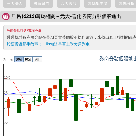
三大法人
融資融券
八大官股
籌碼集中度
籌碼分析
居易 (6216)籌碼相關－元大-善化 券商分點個股進出
券商分點績效/獲利分析
透過統計各券商分點在長期買賣某個股的操作績效，來找出真正獲利的贏
股票投資新手教室：
一秒知道是否上對大戶列車
券商分點個股進
60d
90d
All
Zoom
23.5
23
22.5
22