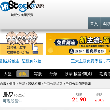
聰明快樂學投資
首頁
國
劃線給他走~這樣你敢信
三大主題免費學習，
大盤
個股
零股
分類
股票(權證/期貨)
期貨
台股 » 個股 »
居易
» 籌碼相關 »
券商分點績效
»
券商分點個股進出
居易
股價
漲跌
(6216)
21.90
▲0.05
可現股當沖