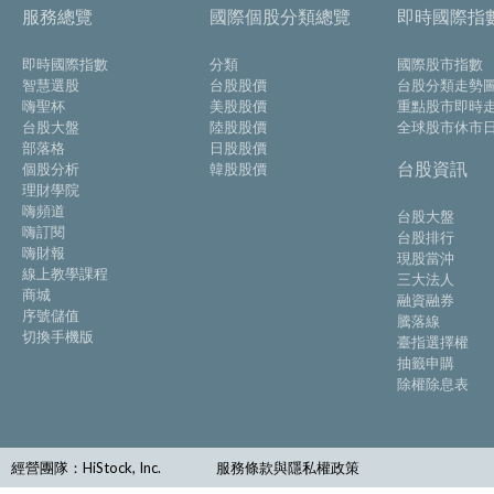
服務總覽
國際個股分類總覽
即時國際指
即時國際指數
分類
國際股市指數
智慧選股
台股股價
台股分類走勢
嗨聖杯
美股股價
重點股市即時
台股大盤
陸股股價
全球股市休市
部落格
日股股價
台股資訊
個股分析
韓股股價
理財學院
嗨頻道
台股大盤
嗨訂閱
台股排行
嗨財報
現股當沖
線上教學課程
三大法人
商城
融資融券
序號儲值
騰落線
切換手機版
臺指選擇權
抽籤申購
除權除息表
經營團隊：HiStock, Inc.
服務條款與隱私權政策