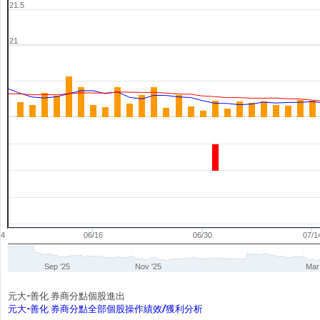
21.5
21
04
06/16
06/30
07/1
Sep '25
Nov '25
Mar
元大-善化 券商分點個股進出
元大-善化 券商分點全部個股操作績效/獲利分析