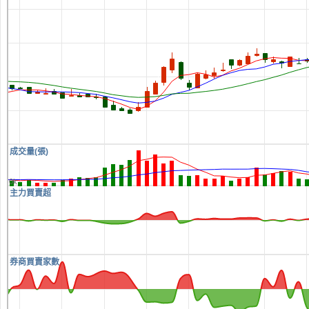
成交量(張)
0k
主力買賣超
券商買賣家數