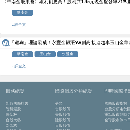
〈華南金股東會〉獲利創史高！股利共1.45元現金配發率71%
華南金
...詳全文
「遛狗」理論發威！永豐金飆漲9%創高 接連超車玉山金華
華南金
玉山金
永豐金
...詳全文
服務總覽
國際個股分類總覽
即時國際指
即時國際指數
分類
國際股市指數
智慧選股
台股股價
台股分類走勢
嗨聖杯
美股股價
重點股市即時
台股大盤
陸股股價
全球股市休市
部落格
日股股價