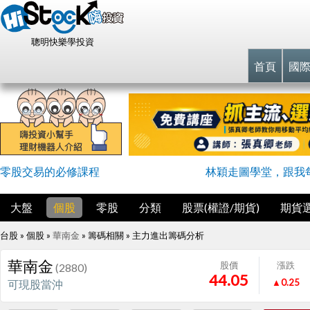
聰明快樂學投資
首頁
國
零股交易的必修課程
林穎走圖學堂，跟我
大盤
個股
零股
分類
股票(權證/期貨)
期貨
台股 » 個股 »
華南金
» 籌碼相關 »
主力進出籌碼分析
華南金
股價
漲跌
(2880)
44.05
▲0.25
可現股當沖