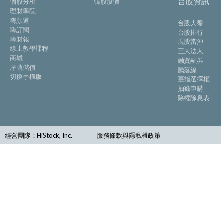
台股資訊
個股分析
韓股股價
理財學院
嗨頻道
台股大盤
嗨訂閱
台股排行
嗨財報
現股當沖
線上教學課程
三大法人
商城
融資融券
序號儲值
騰落線
切換手機版
臺指選擇權
抽籤申購
除權除息表
經營團隊：HiStock, Inc.
服務條款與隱私權政策