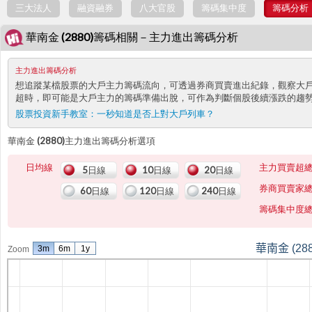
三大法人
融資融券
八大官股
籌碼集中度
籌碼分析
華南金 (2880)籌碼相關－主力進出籌碼分析
主力進出籌碼分析
想追蹤某檔股票的大戶主力籌碼流向，可透過券商買賣進出紀錄，觀察大
超時，即可能是大戶主力的籌碼準備出脫，可作為判斷個股後續漲跌的趨
股票投資新手教室：
一秒知道是否上對大戶列車？
華南金 (2880)主力進出籌碼分析選項
日均線
主力買賣超
5日線
10日線
20日線
券商買賣家
60日線
120日線
240日線
籌碼集中度
華南金 (288
3m
6m
1y
Zoom