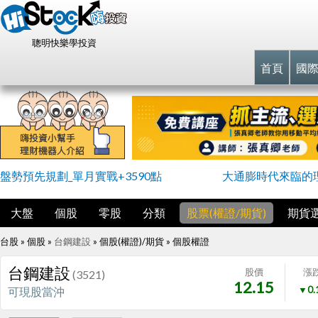
聰明快樂學投資
首頁
國
盤勢預先規劃_單月實戰+3590點
大通膨時代來臨的
大盤
個股
零股
分類
股票(權證/期貨)
期貨
台股 » 個股 »
台鋼建設
» 個股(權證)/期貨 »
個股權證
台鋼建設
股價
漲
(3521)
12.15
▼0.
可現股當沖