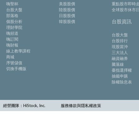
嗨聖杯
美股股價
重點股市即時
台股大盤
陸股股價
全球股市休市
部落格
日股股價
台股資訊
個股分析
韓股股價
理財學院
嗨頻道
台股大盤
嗨訂閱
台股排行
嗨財報
現股當沖
線上教學課程
三大法人
商城
融資融券
序號儲值
騰落線
切換手機版
臺指選擇權
抽籤申購
除權除息表
經營團隊：HiStock, Inc.
服務條款與隱私權政策