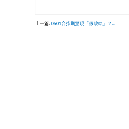
上一篇:
0601台指期驚現「假破軌」？...