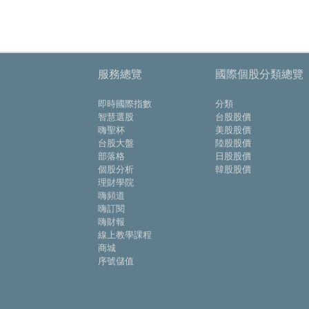
服務總覽
國際個股分類總覽
即時國際指數
分類
智慧選股
台股股價
嗨聖杯
美股股價
台股大盤
陸股股價
部落格
日股股價
個股分析
韓股股價
理財學院
嗨頻道
嗨訂閱
嗨財報
線上教學課程
商城
序號儲值