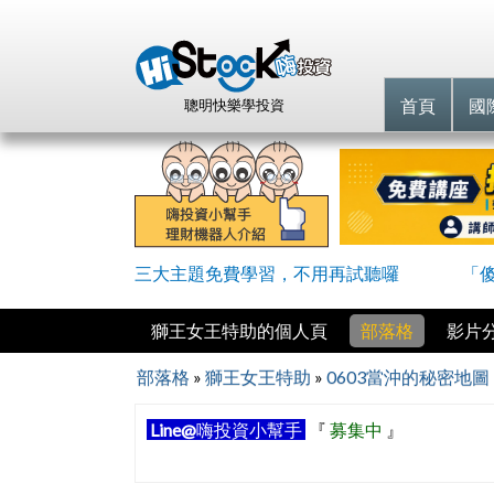
首頁
國
聰明快樂學投資
三大主題免費學習，不用再試聽囉
「
獅王女王特助的個人頁
部落格
影片
部落格
»
獅王女王特助
»
0603當沖的秘密地
Line@
嗨投資小幫手
『
募集中
』