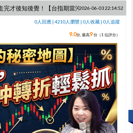
態走完才後知後覺！【台指期當沖訓練營】
2026-06-03 22:14:52
0人回應 | 4210人瀏覽 | 0人收藏 | 0人追蹤
9.0
9
0人回應,
分, 最高
分（
1
位評分）