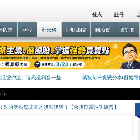
登入
註冊
際股市
台股
部落格
理財學院
嗨頻道
嗨訂閱
傻瓜當沖法」每天獲利多一些
紫殺每日實戰分享(對帳單
分享
圖：別再等型態走完才後知後覺！【台指期當沖訓練營】