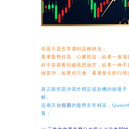
你是不是也常遇到這種狀況：
看著盤勢拉高，心癢想追，結果一進場
好不容易看到破低想放空，結果一伸手
做當沖，如果你只會「看著發生的行情
真正能把當沖當作穩定提款機的操盤手
解。
這兩天
台指期
的盤勢非常精采，Quee
看：