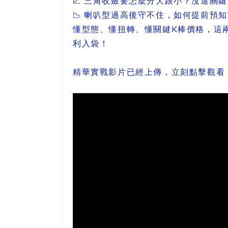
📈
三角收斂要怎麼分大跟小？沒進關鍵
📉
 喇叭型過高後守不住，如何提前預
懂型態、懂扭轉、懂關鍵K棒價格，這
利入袋！
精華實戰影片已經上傳，立刻點擊觀看