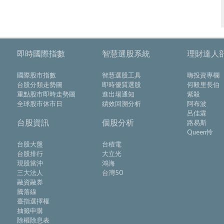
即時國際指數
智慧選股系統
理財達人
國際股市指數
智慧選股工具
嗨投資專欄
台股分類走勢圖
即時優質選股
何毅里長伯
重點股市即時走勢圖
進出場通知
紫殺
全球股市休市日
績效回溯分析
阿布波
呂佳霖
台股資訊
個股分析
路易斯
Queen怜
台股大盤
台積電
台股排行
大立光
現股當沖
鴻海
三大法人
台灣50
融資融券
騰落線
臺指選擇權
抽籤申購
除權除息表