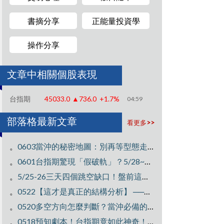
書摘分享
正能量投資學
操作分享
文章中相關個股表現
台指期
45033.0
▲736.0
+1.7%
04:59
部落格最新文章
看更多>>
。
0603當沖的秘密地圖：別再等型態走完才後知後覺！【台指期當沖訓練營】
。
0601台指期驚現「假破軌」？5/28~6/1的多方N字盤法全解析！
。
5/25-26三天四個跳空缺口！盤前這樣看，操作勝率大提升【台指期當沖訓練營】
。
0522【這才是真正的結構分析】 ──教你如何一眼看穿台指期的當沖盤勢【台指期當
。
0520多空方向怎麼判斷？當沖必備的盤勢推導思維！【台指期當沖訓練營】
。
0518預知劇本！台指期竟如此神奇！【台指期當沖訓練營】