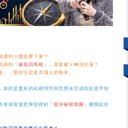
就遇到小盤跌壓下來？
就踩到
「破低回馬槍」
，直接被Ｖ轉洗出場？
追」，那你注定是市場上的炮灰。
，靠的是盤前的結構預判與型態未完成前的提早拆
n怜老師直接把學院裡的
「當沖秘密地圖」
攤開給你