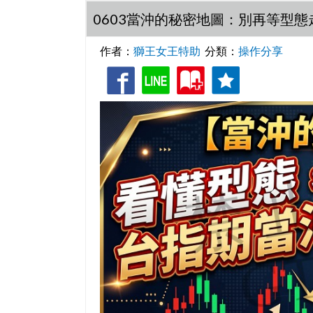
0603當沖的秘密地圖：別再等型
作者：
獅王女王特助
分類：
操作分享
收
追
藏
蹤