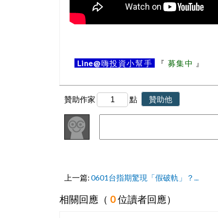
Line@
嗨投資小幫手
『
募集中
』
贊助作家
點
贊助他
上一篇:
0601台指期驚現「假破軌」？...
相關回應（
0
位讀者回應）