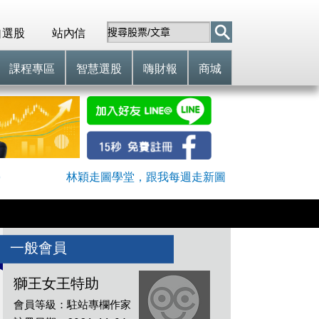
自選股
站內信
課程專區
智慧選股
嗨財報
商城
)
林穎走圖學堂，跟我每週走新圖
一般會員
獅王女王特助
會員等級：駐站專欄作家