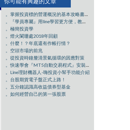
你可能有興趣的文章
。掌握投資標的營運概況的基本攻略書：公開說明書
。『學員專屬』用line學習更方便，教學文章不漏接！
。極簡投資學
。燈火闌珊處2018年回顧
。什麼！？年底還有作帳行情？
。空頭市場的前兆
。從投資時鐘釐清景氣循環的因應對策
。快速學會『MT5自動交易程式』安裝與設定
。Line理財機器人-嗨投資小幫手功能介紹
。台股期貨電子盤正式上路！
。五分鐘認識高收益債券型基金
。如何經營自己的第一張股票