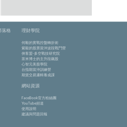
部落格
理財學院
何毅的實戰控盤轉折術
紫殺的股票當沖波段戰鬥營
俠客盟-多空戰技研究院
茶米博士的主升段飆股
心智元美股學院
台指期當沖訓練營
期貨交易邏輯養成課
網站資源
FaceBook官方粉絲團
YouTube頻道
使用說明
建議與問題回報