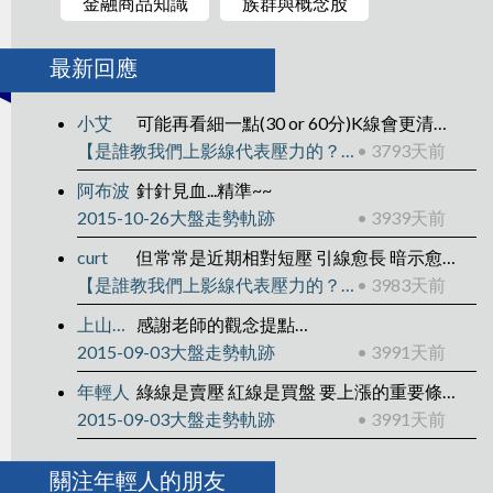
金融商品知識
族群與概念股
最新回應
小艾
可能再看細一點(30 or 60分)K線會更清楚吧 不過所有的解釋都是機率問題 朝機率高的方向操作就好
【是誰教我們上影線代表壓力的？】
• 3793天前
阿布波
針針見血...精準~~
2015-10-26大盤走勢軌跡
• 3939天前
curt
但常常是近期相對短壓 引線愈長 暗示愈強
【是誰教我們上影線代表壓力的？】
• 3983天前
上山採茶YA✪修心修性修觀念
感謝老師的觀念提點…
2015-09-03大盤走勢軌跡
• 3991天前
年輕人
綠線是賣壓 紅線是買盤 要上漲的重要條件是賣壓要夠輕 紅線就不是必要 但是可以參考並與前一日做比對
2015-09-03大盤走勢軌跡
• 3991天前
關注年輕人的朋友