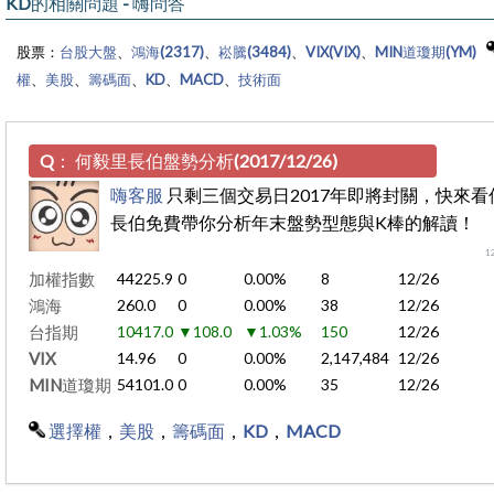
KD的相關問題 - 嗨問答
股票：
台股大盤
、
鴻海(2317)
、
崧騰(3484)
、
VIX(VIX)
、
MIN道瓊期(YM)
權
、
美股
、
籌碼面
、
KD
、
MACD
、
技術面
Q：
何毅里長伯盤勢分析(2017/12/26)
嗨客服
只剩三個交易日2017年即將封關，快來看
長伯免費帶你分析年末盤勢型態與K棒的解讀！
1
加權指數
44225.9
0
0.00%
8
12/26
鴻海
260.0
0
0.00%
38
12/26
台指期
10417.0
▼108.0
▼1.03%
150
12/26
VIX
14.96
0
0.00%
2,147,484
12/26
MIN道瓊期
54101.0
0
0.00%
35
12/26
選擇權
，
美股
，
籌碼面
，
KD
，
MACD