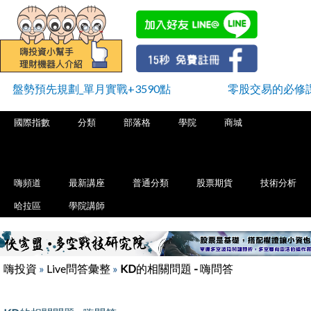
盤勢預先規劃_單月實戰+3590點
零股交易的必修
國際指數
分類
部落格
學院
商城
嗨頻道
最新講座
普通分類
股票期貨
技術分析
哈拉區
學院講師
嗨投資
»
Live問答彙整
»
KD的相關問題 - 嗨問答