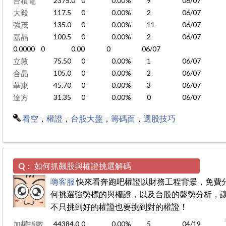
台積電
2375.0
0
0.00%
9
06/07
大毅
117.5
0
0.00%
2
06/07
強茂
135.0
0
0.00%
11
06/07
嘉晶
100.5
0
0.00%
2
06/07
0.0000
0
0.00
0
06/07
立敦
75.50
0
0.00%
1
06/07
合晶
105.0
0
0.00%
2
06/07
華東
45.70
0
0.00%
3
06/07
達方
31.35
0
0.00%
0
06/07
看空
，
權證
，
台股大盤
，
籌碼面
，
選股技巧
Q：
如何抓飆股與權證挑選解碼
嗨客服
快來看奔跑吧權證以財務工程背景，免費
何挑選強勢標的與權證，以及台股的盤勢分析，
不只挑到好的權證也要挑到對的權證！
加權指數
44384.0
0
0.00%
5
04/19