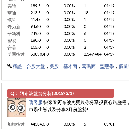
美時
189.5
0
0.00%
1
04/19
華通
213.5
0
0.00%
18
04/19
環科
41.45
0
0.00%
1
04/19
奇力新
94.60
0
0.00%
0
04/19
華新科
249.0
0
0.00%
6
04/19
智易
180.0
0
0.00%
0
04/19
合晶
105.0
0
0.00%
2
04/19
美國指數
53890.4
0
0.00%
2,147,484
04/19
權證
，
台股大盤
，
美股
，
基本面
，
籌碼面
，
型態學
，
價量
Q：
阿布波盤勢分析(2018/3/1)
嗨客服
快來看阿布波免費與你分享投資心路歷程
市場生態以及分享3月份盤勢!
加權指數
44384.0
0
0.00%
5
03/01