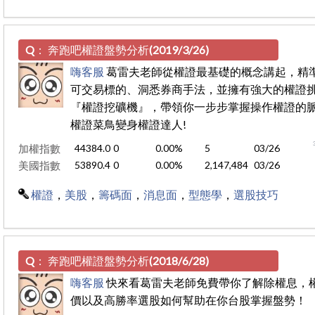
Q：
奔跑吧權證盤勢分析(2019/3/26)
嗨客服
葛雷夫老師從權證最基礎的概念講起，精
可交易標的、洞悉券商手法，並擁有強大的權證
『權證挖礦機』，帶領你一步步掌握操作權證的
權證菜鳥變身權證達人!
加權指數
44384.0
0
0.00%
5
03/26
美國指數
53890.4
0
0.00%
2,147,484
03/26
權證
，
美股
，
籌碼面
，
消息面
，
型態學
，
選股技巧
Q：
奔跑吧權證盤勢分析(2018/6/28)
嗨客服
快來看葛雷夫老師免費帶你了解除權息，
價以及高勝率選股如何幫助在你台股掌握盤勢！