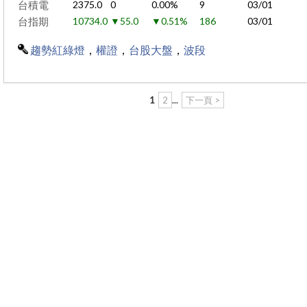
台積電
2375.0
0
0.00%
9
03/01
台指期
10734.0
▼55.0
▼0.51%
186
03/01
趨勢紅綠燈
，
權證
，
台股大盤
，
波段
1
2
...
下一頁 >