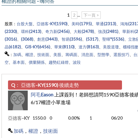
權證的相關問題 - 嗨問答
1
2
...
下一頁 >
股票：
台股大盤
、
亞德客-KY(1590)
、
美時(1795)
、
華通(2313)
、
鴻海(2317
(2330)
、
環科(2413)
、
奇力新(2456)
、
大毅(2478)
、
強茂(2481)
、
華新科(2
(3016)
、
(3068)
、
創意(3443)
、
智易(3596)
、
(5317)
、
聖暉*(5536)
、
立敦(
晶(6182)
、
GIS-KY(6456)
、
華東(8110)
、
達方(8163)
、
美股道瓊
、
櫃檯指數(
：
加碼
、
權證
、
技術面
、
美股
、
籌碼面
、
消息面
、
型態學
、
選股技巧
、
台
空
、
基本面
、
價量關係
、
趨勢紅綠燈
、
波段
Q：
亞德客-KY(1590) 後續走勢
阿毛Eason
上課簽到！老師想請問1590亞德客後
6/17權證小單進場
亞德客-KY
1550.0
0
0.00%
1
06/20
加碼
，
權證
，
技術面