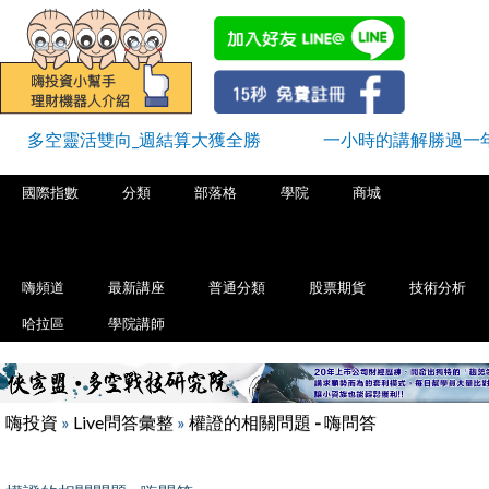
多空靈活雙向_週結算大獲全勝
一小時的講解勝過一
國際指數
分類
部落格
學院
商城
嗨頻道
最新講座
普通分類
股票期貨
技術分析
哈拉區
學院講師
嗨投資
»
Live問答彙整
»
權證的相關問題 - 嗨問答