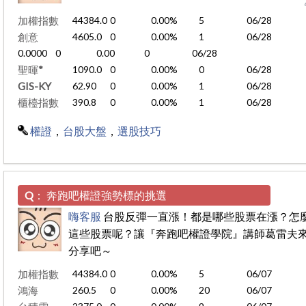
加權指數
44384.0
0
0.00%
5
06/28
創意
4605.0
0
0.00%
1
06/28
0.0000
0
0.00
0
06/28
聖暉*
1090.0
0
0.00%
0
06/28
GIS-KY
62.90
0
0.00%
1
06/28
櫃檯指數
390.8
0
0.00%
1
06/28
權證
，
台股大盤
，
選股技巧
Q：
奔跑吧權證強勢標的挑選
嗨客服
台股反彈一直漲！都是哪些股票在漲？怎
這些股票呢？讓『奔跑吧權證學院』講師葛雷夫
分享吧～
加權指數
44384.0
0
0.00%
5
06/07
鴻海
260.5
0
0.00%
20
06/07