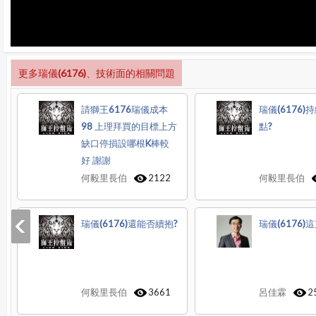
更多瑞儀(6176)、技術面的相關問題
請獅王6176瑞儀成本
瑞儀(6176
98 上理拜買的目標上方
點?
缺口停損設哪根K棒較
好 謝謝
何毅里長伯
2122
何毅里長伯
瑞儀(6176)還能否續抱?
瑞儀(6176)
何毅里長伯
3661
呂佳霖
2