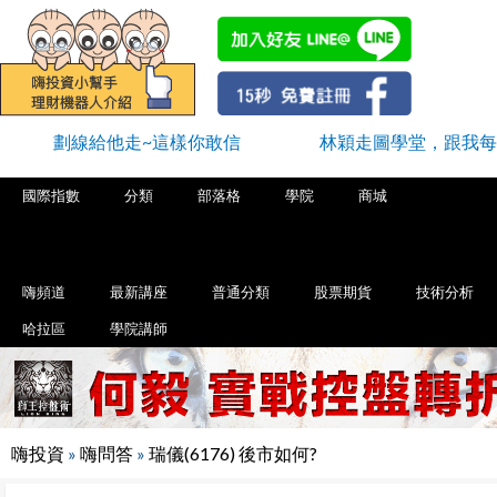
劃線給他走~這樣你敢信
林穎走圖學堂，跟我每
國際指數
分類
部落格
學院
商城
嗨頻道
最新講座
普通分類
股票期貨
技術分析
哈拉區
學院講師
嗨投資
»
嗨問答
»
瑞儀(6176) 後市如何?