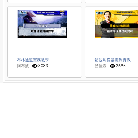
布林通道實務教學
箱波均從基礎到實戰
阿布波
3083
呂佳霖
2695