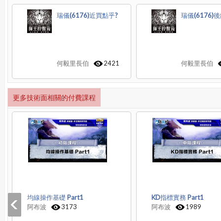
瑞儀(6176)近買點乎?
瑞儀(6176)
何毅里長伯
2421
何毅里長伯
更多技術面相關的付費課程
均線操作基礎 Part1
KD指標實務 Part1
阿布波
3173
阿布波
1989