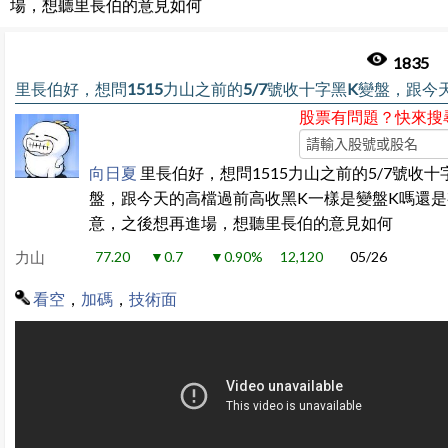
場，想聽里長伯的意見如何
1835
股票有問題？快來搜
向日夏
里長伯好，想問1515力山之前的5/7號收十
盤，跟今天的高檔過前高收黑K一樣是變盤K嗎還
意，之後想再進場，想聽里長伯的意見如何
力山
77.20
▼0.7
▼0.90%
12,120
05/26
看空
，
加碼
，
技術面