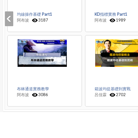
均線操作基礎 Part1
KD指標實務 Part1
阿布波
3187
阿布波
1989
布林通道實務教學
箱波均從基礎到實戰
阿布波
3086
呂佳霖
2702