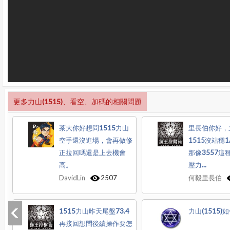
更多力山(1515)、看空、加碼的相關問題
茶大你好想問1515力山
里長伯你好，
空手還沒進場，會再做修
1515沒站穩
正拉回嗎還是上去機會
那像3557這
高。
壓力...
DavidLin
2507
何毅里長伯
1515力山昨天尾盤73.4
力山(1515)
再接回想問後續操作要怎