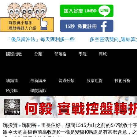
「傻瓜當沖法」每天獲利多一些
多空靈活雙向_週結算
國際指數
分類
部落格
學院
商城
嗨頻道
最新講座
普通分類
股票期貨
技術分析
哈拉區
學院講師
嗨投資
»
嗨問答
»
里長伯好，想問1515力山之前的5/7號收十
跟今天的高檔過前高收黑K一樣是變盤K嗎還是有甚麼含意，