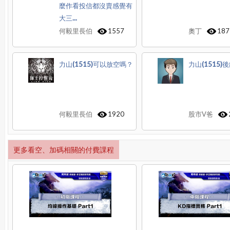
麼作看投信都沒賣感覺有
大三...
何毅里長伯
1557
奧丁
187
力山(1515)可以放空嗎？
力山(1515)
何毅里長伯
1920
股市V爸
更多看空、加碼相關的付費課程