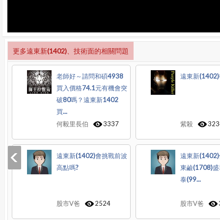
更多遠東新(1402)、技術面的相關問題
老師好～請問和碩4938
遠東新(1402
買入價格74.1元有機會突
破80嗎？遠東新1402
買...
何毅里長伯
3337
紫殺
323
遠東新(1402)會挑戰前波
遠東新(1402)
高點嗎?
東鹼(1708)盛
泰(99...
股市V爸
2524
股市V爸