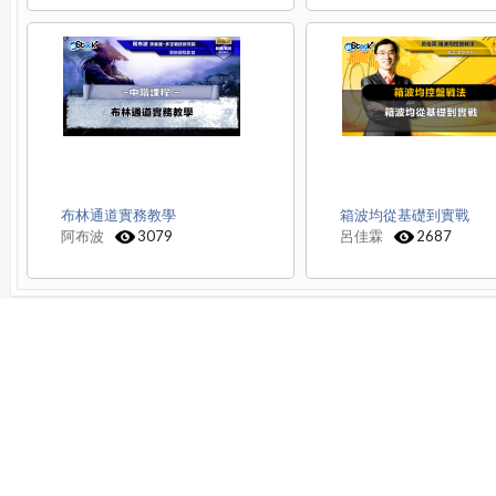
布林通道實務教學
箱波均從基礎到實戰
阿布波
3079
呂佳霖
2687