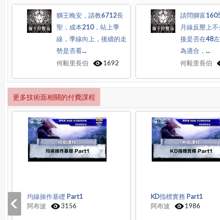
獅王晚安，請教6712長
請問獅富160
聖，成本210，站上季
月線反壓上不
線，季線向上，後續的走
接是否在48
勢是否看...
為適合，...
何毅里長伯
1692
何毅里長伯
更多技術面相關的付費課程
均線操作基礎 Part1
KD指標實務 Part1
阿布波
3156
阿布波
1986