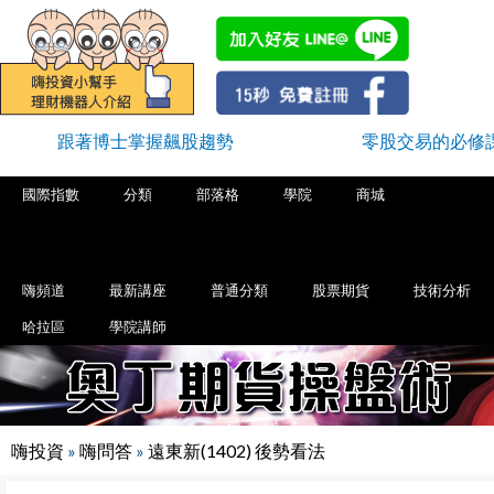
跟著博士掌握飆股趨勢
零股交易的必修
國際指數
分類
部落格
學院
商城
嗨頻道
最新講座
普通分類
股票期貨
技術分析
哈拉區
學院講師
嗨投資
»
嗨問答
»
遠東新(1402) 後勢看法