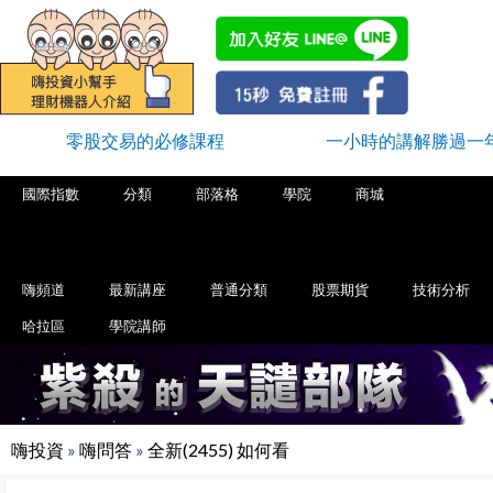
零股交易的必修課程
一小時的講解勝過一
國際指數
分類
部落格
學院
商城
嗨頻道
最新講座
普通分類
股票期貨
技術分析
哈拉區
學院講師
嗨投資
»
嗨問答
»
全新(2455) 如何看