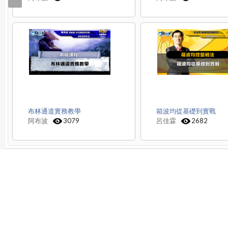
布林通道實務教學
箱波均從基礎到實戰
阿布波
3079
呂佳霖
2682