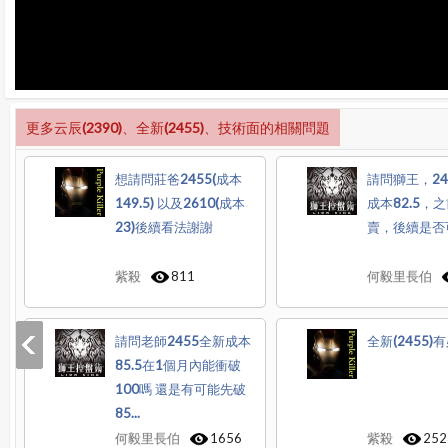
更多云辰(2390)、全新(2455)、技術面的相關問題
想請問莊爸2455(成本
請問獅王，24
149.5) 以及2610(成本
成本82.5，
23)後續看法謝謝
賣，後續是否
紫殺
811
何毅里長伯
請問老師2455全新成本
全新(2455)
85.5在1個月內能衝破
100嗎 還是有可能先破
85...
何毅里長伯
1656
紫殺
252