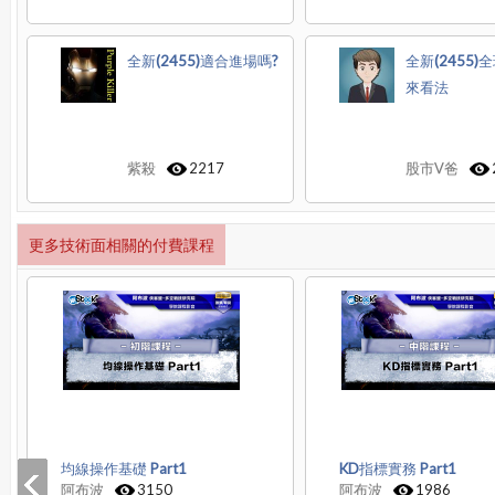
全新(2455)適合進場嗎?
全新(2455)全
來看法
紫殺
2217
股市V爸
更多技術面相關的付費課程
均線操作基礎 Part1
KD指標實務 Part1
阿布波
3150
阿布波
1986